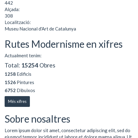
442
Alçada:
308
Localització:
Museu Nacional d'Art de Catalunya
Rutes Modernisme en xifres
Actualment tenim:
Total:
15254
Obres
1258
Edificis
1526
Pintures
6752
Dibuixos
Més xifres
Sobre nosaltres
Lorem ipsum dolor sit amet, consectetur adipiscing elit, sed do
eiusmod tempor incididunt ut labore et dolore magna aliqua. Ut