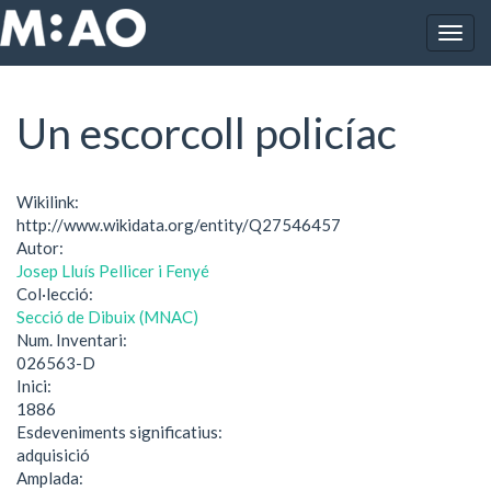
Vés al contingut
Togg
Inici
Un escorcoll policíac
navig
Un escorcoll policíac
Wikilink:
http://www.wikidata.org/entity/Q27546457
Autor:
Josep Lluís Pellicer i Fenyé
Col·lecció:
Secció de Dibuix (MNAC)
Num. Inventari:
026563-D
Inici:
1886
Esdeveniments significatius:
adquisició
Amplada: