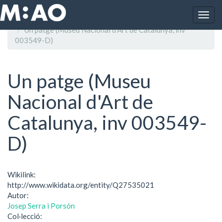
Vés al contingut
Togg
Inici
navig
Un patge (Museu Nacional d'Art de Catalunya, inv
003549-D)
Un patge (Museu
Nacional d'Art de
Catalunya, inv 003549-
D)
Wikilink:
http://www.wikidata.org/entity/Q27535021
Autor:
Josep Serra i Porsón
Col·lecció: