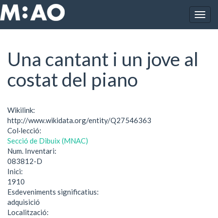
Vés al contingut
Togg
Inici
Una cantant i un jove al costat del piano
navig
Una cantant i un jove al
costat del piano
Wikilink:
http://www.wikidata.org/entity/Q27546363
Col·lecció:
Secció de Dibuix (MNAC)
Num. Inventari:
083812-D
Inici:
1910
Esdeveniments significatius:
adquisició
Localització: