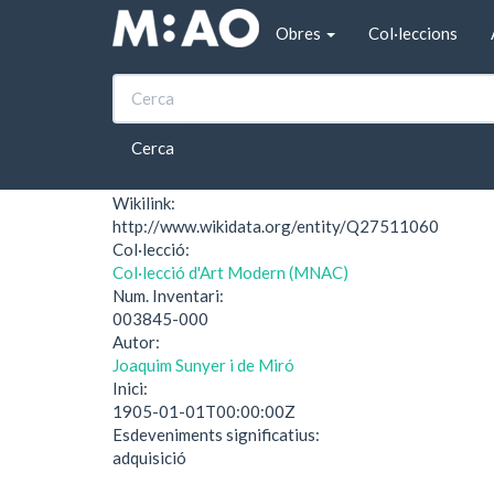
Vés al contingut
Obres
Col·leccions
Inici
Versalles (Museu Nacional d'Art de Catal
Versalles (Museu Na
Cerca
Wikilink:
http://www.wikidata.org/entity/Q27511060
Col·lecció:
Col·lecció d'Art Modern (MNAC)
Num. Inventari:
003845-000
Autor:
Joaquim Sunyer i de Miró
Inici:
1905-01-01T00:00:00Z
Esdeveniments significatius:
adquisició