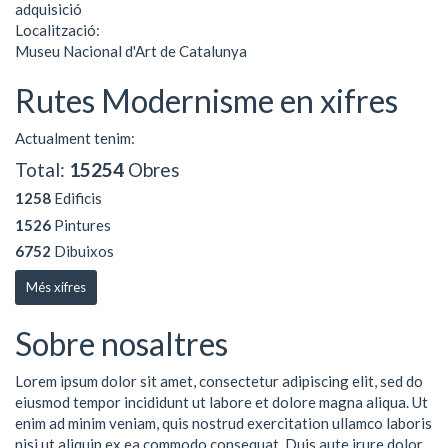
adquisició
Localització:
Museu Nacional d'Art de Catalunya
Rutes Modernisme en xifres
Actualment tenim:
Total:
15254
Obres
1258
Edificis
1526
Pintures
6752
Dibuixos
Més xifres
Sobre nosaltres
Lorem ipsum dolor sit amet, consectetur adipiscing elit, sed do
eiusmod tempor incididunt ut labore et dolore magna aliqua. Ut
enim ad minim veniam, quis nostrud exercitation ullamco laboris
nisi ut aliquip ex ea commodo consequat. Duis aute irure dolor