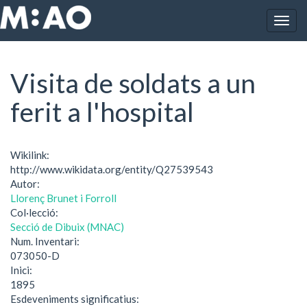
Vés al contingut
Togg
Inici
Visita de soldats a un ferit a l'hospital
navig
Visita de soldats a un
ferit a l'hospital
Wikilink:
http://www.wikidata.org/entity/Q27539543
Autor:
Llorenç Brunet i Forroll
Col·lecció:
Secció de Dibuix (MNAC)
Num. Inventari:
073050-D
Inici:
1895
Esdeveniments significatius: