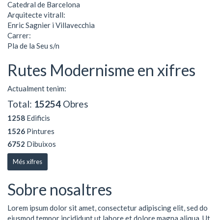
Catedral de Barcelona
Arquitecte vitrall:
Enric Sagnier i Villavecchia
Carrer:
Pla de la Seu s/n
Rutes Modernisme en xifres
Actualment tenim:
Total:
15254
Obres
1258
Edificis
1526
Pintures
6752
Dibuixos
Més xifres
Sobre nosaltres
Lorem ipsum dolor sit amet, consectetur adipiscing elit, sed do
eiusmod tempor incididunt ut labore et dolore magna aliqua. Ut