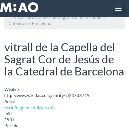
Vés al contingut
Togg
Inici
navig
vitrall de la Capella del Sagrat Cor de Jesús de la
Catedral de Barcelona
vitrall de la Capella del
Sagrat Cor de Jesús de
la Catedral de Barcelona
Wikilink:
http://www.wikidata.org/entity/Q23733719
Autor:
Enric Sagnier i Villavecchia
Inici:
1907
Part de: