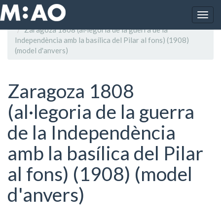
Vés al contingut
Togg
Inici
navig
Zaragoza 1808 (al·legoria de la guerra de la
Independència amb la basílica del Pilar al fons) (1908)
(model d'anvers)
Zaragoza 1808
(al·legoria de la guerra
de la Independència
amb la basílica del Pilar
al fons) (1908) (model
d'anvers)