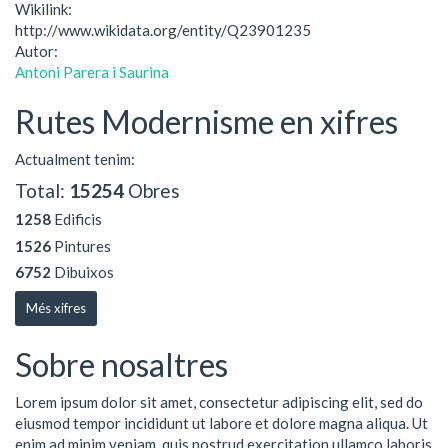
Wikilink:
http://www.wikidata.org/entity/Q23901235
Autor:
Antoni Parera i Saurina
Rutes Modernisme en xifres
Actualment tenim:
Total:
15254
Obres
1258
Edificis
1526
Pintures
6752
Dibuixos
Més xifres
Sobre nosaltres
Lorem ipsum dolor sit amet, consectetur adipiscing elit, sed do
eiusmod tempor incididunt ut labore et dolore magna aliqua. Ut
enim ad minim veniam, quis nostrud exercitation ullamco laboris