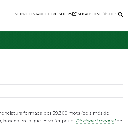
SOBRE ELS MULTICERCADORS
SERVEIS LINGÜÍSTICS
Se
fo
Searc
nclatura formada per 39.300 mots (dels més de
ió, basada en la que es va fer per al
Diccionari manual
de