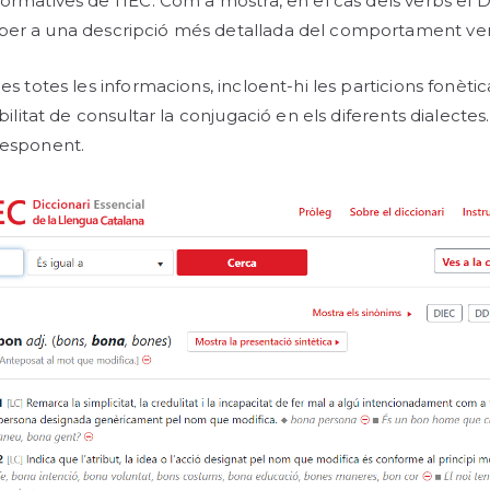
 normatives de l’IEC. Com a mostra, en el cas dels verbs el 
s per a una descripció més detallada del comportament v
bles totes les informacions, incloent-hi les particions fonèt
sibilitat de consultar la conjugació en els diferents dialecte
rresponent.