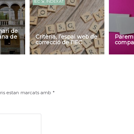
IEC ⇲
,
INDEXAT
nari de
lana de
Critèria, l’espai web de
Paremi
correcció de l’IEC
compar
ris estan marcats amb
*