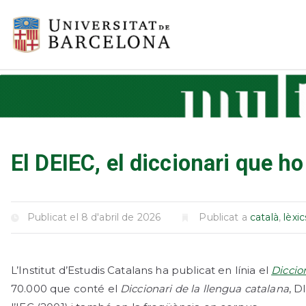
Vés
al
UB > Mult
Multicercadors de la Un
contingut
El DEIEC, el diccionari que ho
Publicat el
8 d'abril de 2026
Publicat a
català
,
lèxic
L’Institut d’Estudis Catalans ha publicat en línia el
Diccio
70.000 que conté el
Diccionari de la llengua catalana
, D