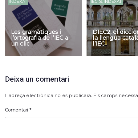
INDEXAT
IEC ⇲
,
INDEXAT
Les gramàtiques i
DIEC2, el diccio
l’ortografia de l’IEC a
la llengua cata
un clic
l’IEC
Deixa un comentari
L'adreça electrònica no es publicarà.
Els camps necessa
Comentari
*