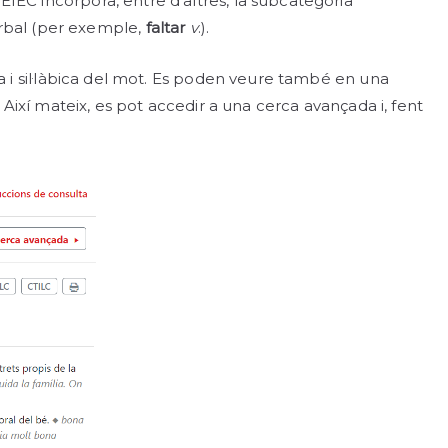
DEIEC incorpora, entre d’altres, la subcategoria
erbal (per exemple,
faltar
v
.).
ica i sil·làbica del mot. Es poden veure també en una
s. Així mateix, es pot accedir a una cerca avançada i, fent