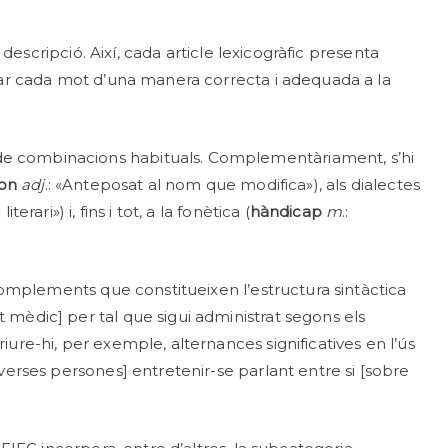
 descripció. Així, cada article lexicogràfic presenta
tzar cada mot d’una manera correcta i adequada a la
 de combinacions habituals. Complementàriament, s’hi
on
adj
.: «Anteposat al nom que modifica»), als dialectes
rari») i, fins i tot, a la fonètica (
hàndicap
m
.:
 complements que constitueixen l’estructura sintàctica
 mèdic] per tal que sigui administrat segons els
ure-hi, per exemple, alternances significatives en l’ús
Diverses persones] entretenir-se parlant entre si [sobre