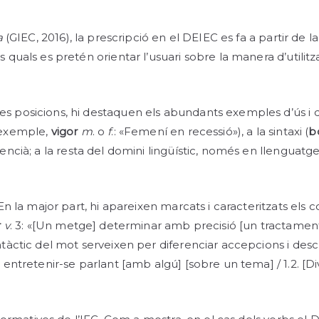
a
(GIEC, 2016), la prescripció en el DEIEC es fa a partir de la
 quals es pretén orientar l’usuari sobre la manera d’utili
es posicions, hi destaquen els abundants exemples d’ús i
 exemple,
vigor
m
. o
f
.: «Femení en recessió»), a la sintaxi (
b
lencià; a la resta del domini lingüístic, només en llenguatge lite
En la major part, hi apareixen marcats i caracteritzats els
r
v
. 3: «[Un metge] determinar amb precisió [un tractament
àctic del mot serveixen per diferenciar accepcions i descri
lgú] entretenir-se parlant [amb algú] [sobre un tema] / 1.2. [