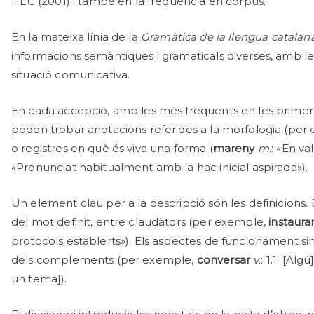
l’IEC (2001) i també en la freqüència en corpus.
En la mateixa línia de la
Gramàtica de la llengua catalan
informacions semàntiques i gramaticals diverses, amb les
situació comunicativa.
En cada accepció, amb les més freqüents en les primer
poden trobar anotacions referides a la morfologia (per
o registres en què és viva una forma (
mareny
m
.: «En va
«Pronunciat habitualment amb la hac inicial aspirada»).
Un element clau per a la descripció són les definicions. 
del mot definit, entre claudàtors (per exemple,
instaura
protocols establerts»). Els aspectes de funcionament sint
dels complements (per exemple,
conversar
v
.: 1.1. [A
un tema]).