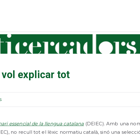
icercadors
iversitat de Barcelona
 vol explicar tot
s
nari essencial de la llengua catalana
(DEIEC). Amb una nome
IEC), no recull tot el lèxic normatiu català, sinó una selecc