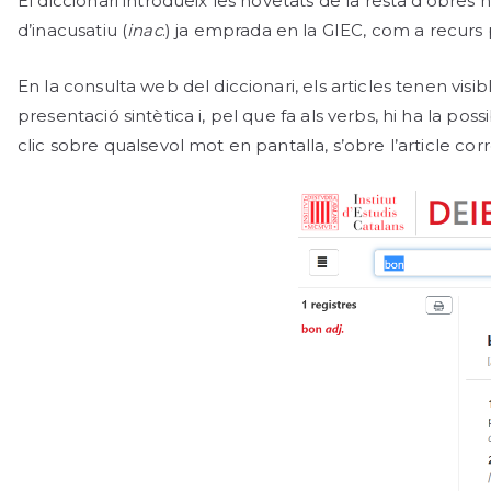
El diccionari introdueix les novetats de la resta d’obres
d’inacusatiu (
inac
.) ja emprada en la GIEC, com a recur
En la consulta web del diccionari, els articles tenen visi
presentació sintètica i, pel que fa als verbs, hi ha la pos
clic sobre qualsevol mot en pantalla, s’obre l’article co