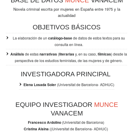
BASE DE DATOS
MUNCE
VANACEM
Novela criminal escrita por mujeres en España entre 1975 y la
actualidad
OBJETIVOS BÁSICOS
La elaboración de un
catálogo-base
de datos de estos textos para su
consulta en línea.
Análisis
de estas
narrativas
(
literarias
y, en su caso,
fílmicas
) desde la
perspectiva de los
estudios feministas, de las mujeres y de género.
INVESTIGADORA PRINCIPAL
Elena Losada Soler
(Universitat de Barcelona- ADHUC)
EQUIPO INVESTIGADOR
MUNCE
VANACEM
Francesco Ardolino
(Universitat de Barcelona)
Cristina Alsina
((Universitat de Barcelona- ADHUC)