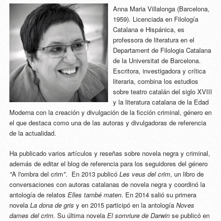
Anna Maria Villalonga (Barcelona,
1959). Licenciada en Filología
Catalana e Hispánica, es
professora de literatura en el
Departament de Filologia Catalana
de la Universitat de Barcelona.
Escritora, investigadora y crítica
literaria, combina los estudios
sobre teatro catalán del siglo XVIII
y la literatura catalana de la Edad
Moderna con la creación y divulgación de la ficción criminal, género en
el que destaca como una de las autoras y divulgadoras de referencia
de la actualidad.
Ha publicado varios artículos y reseñas sobre novela negra y criminal,
además de editar el blog de referencia para los seguidores del género
"
A l'ombra del crim
"
. En 2013 publicó
Les veus del crim
, un libro de
conversaciones con autoras catalanas de novela negra y coordinó la
antología de relatos
Elles també maten
. En 2014 salió su primera
novela
La dona de gris
y en 2015 participó en la antología
Noves
dames del crim
. Su última novela
El somriure de Darwin
se publicó en