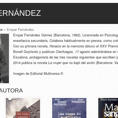
ERNÁNDEZ
ar
» Empar Fernández
Empar Fernández Gómez (Barcelona, 1962). Licenciada en Psicologí
enseñanza secundaria. Colabora habitualmente en prensa, como colu
Con su primera novela,
Horacio en la memoria
obtuvo el XXV Premio
Bonell Goytisolo y publican
Cienfuegos, 17
agosto
adentrándose en e
Escalona, protagonista de las tres novelas siguientes que escriben 
2014 publica la novela
La mujer que no bajó del avión
(Barcelona: Ver
Imagen de Editorial Multiversa
©
 AUTORA