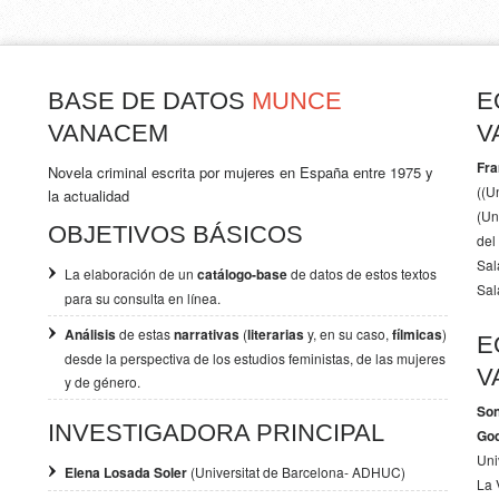
BASE DE DATOS
MUNCE
E
VANACEM
V
Fra
Novela criminal escrita por mujeres en España entre 1975 y
((U
la actualidad
(Un
OBJETIVOS BÁSICOS
del
Sal
La elaboración de un
catálogo-base
de datos de estos textos
Sal
para su consulta en línea.
Análisis
de estas
narrativas
(
literarias
y, en su caso,
fílmicas
)
E
desde la perspectiva de los
estudios feministas, de las mujeres
V
y de género.
Son
INVESTIGADORA PRINCIPAL
Go
Uni
Elena Losada Soler
(Universitat de Barcelona- ADHUC)
La 