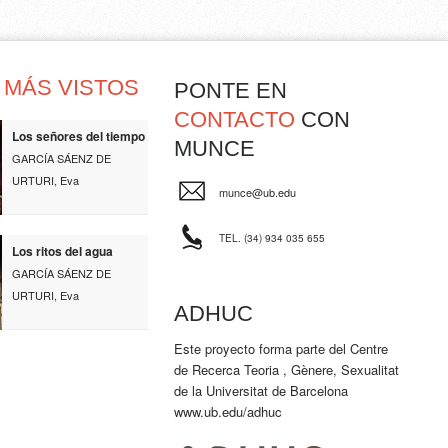
MÁS VISTOS
PONTE EN
CONTACTO
CON
Los señores del tiempo
MUNCE
GARCÍA SÁENZ DE
URTURI, Eva
munce@ub.edu
TEL. (34) 934 035 655
Los ritos del agua
GARCÍA SÁENZ DE
URTURI, Eva
ADHUC
Este proyecto forma parte del Centre
de Recerca Teoria , Gènere, Sexualitat
de la Universitat de Barcelona
www.ub.edu/adhuc