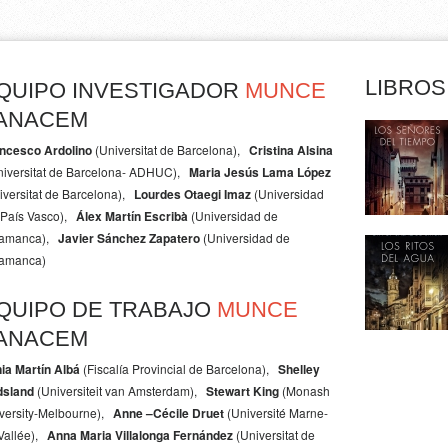
LIBROS
QUIPO INVESTIGADOR
MUNCE
ANACEM
ncesco Ardolino
(Universitat de Barcelona)
Cristina Alsina
niversitat de Barcelona- ADHUC)
Maria Jesús Lama López
iversitat de Barcelona)
Lourdes Otaegi Imaz
(Universidad
 País Vasco)
Álex Martín Escribà
(Universidad de
amanca)
Javier Sánchez Zapatero
(Universidad de
amanca)
QUIPO DE TRABAJO
MUNCE
ANACEM
ia Martín Albá
(Fiscalía Provincial de Barcelona)
Shelley
dsland
(Universiteit van Amsterdam)
Stewart King
(Monash
versity-Melbourne)
Anne –Cécile Druet
(Université Marne-
Vallée)
Anna Maria Villalonga Fernández
(Universitat de