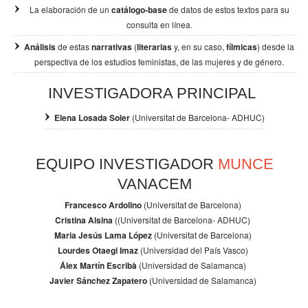
La elaboración de un
catálogo-base
de datos de estos textos para su
consulta en línea.
Análisis
de estas
narrativas
(
literarias
y, en su caso,
fílmicas
) desde la
perspectiva de los
estudios feministas, de las mujeres y de género.
INVESTIGADORA PRINCIPAL
Elena Losada Soler
(Universitat de Barcelona- ADHUC)
EQUIPO INVESTIGADOR
MUNCE
VANACEM
Francesco Ardolino
(Universitat de Barcelona)
Cristina Alsina
((Universitat de Barcelona- ADHUC)
Maria Jesús Lama López
(Universitat de Barcelona)
Lourdes Otaegi Imaz
(Universidad del País Vasco)
Álex Martín Escribà
(Universidad de Salamanca)
Javier Sánchez Zapatero
(Universidad de Salamanca)