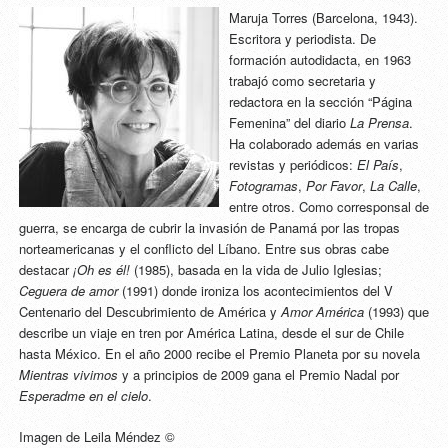
Maruja Torres (Barcelona, 1943).
Escritora y periodista. De
formación autodidacta, en 1963
trabajó como secretaria y
redactora en la sección “Página
Femenina” del diario
La Prensa
.
Ha colaborado además en varias
revistas y periódicos:
El País
,
Fotogramas
,
Por Favor
,
La Calle
,
entre otros. Como corresponsal de
guerra, se encarga de cubrir la invasión de Panamá por las tropas
norteamericanas y el conflicto del Líbano. Entre sus obras cabe
destacar
¡Oh es él!
(1985), basada en la vida de Julio Iglesias;
Ceguera de amor
(1991) donde ironiza los acontecimientos del V
Centenario del Descubrimiento de América y
Amor América
(1993) que
describe un viaje en tren por América Latina, desde el sur de Chile
hasta México. En el año 2000 recibe el Premio Planeta por su novela
Mientras vivimos
y a principios de 2009 gana el Premio Nadal por
Esperadme en el cielo
.
Imagen de Leila Méndez ©