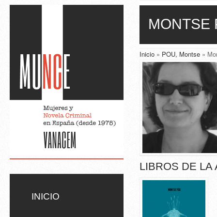
Skip to main content
MONTSE 
Inicio
»
POU, Montse
» Mo
LIBROS DE LA
INICIO