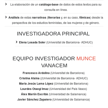
La elaboración de un
catálogo-base
de datos de estos textos para su
consulta en línea.
Análisis
de estas
narrativas
(
literarias
y, en su caso,
fílmicas
) desde la
perspectiva de los
estudios feministas, de las mujeres y de género.
INVESTIGADORA PRINCIPAL
Elena Losada Soler
(Universitat de Barcelona- ADHUC)
EQUIPO INVESTIGADOR
MUNCE
VANACEM
Francesco Ardolino
(Universitat de Barcelona)
Cristina Alsina
((Universitat de Barcelona- ADHUC)
Maria Jesús Lama López
(Universitat de Barcelona)
Lourdes Otaegi Imaz
(Universidad del País Vasco)
Álex Martín Escribà
(Universidad de Salamanca)
Javier Sánchez Zapatero
(Universidad de Salamanca)