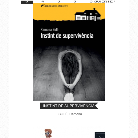
3
4
5
6
SIGUIENTE ›
ULTIMO »
INSTINT DE SUPERVIVÈNCIA
SOLÈ, Ramona