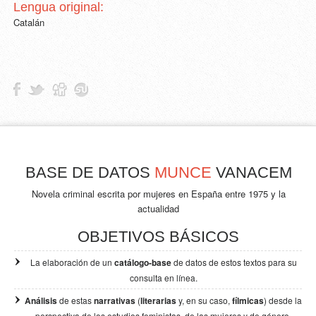
Lengua original:
Catalán
BASE DE DATOS
MUNCE
VANACEM
Novela criminal escrita por mujeres en España entre 1975 y la
actualidad
OBJETIVOS BÁSICOS
La elaboración de un
catálogo-base
de datos de estos textos para su
consulta en línea.
Análisis
de estas
narrativas
(
literarias
y, en su caso,
fílmicas
) desde la
perspectiva de los
estudios feministas, de las mujeres y de género.