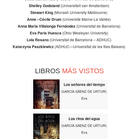
Shelley Godsland
(Universiteit van Amsterdam)
Stewart King
(Monash University-Melbourne)
Anne –Cécile Druet
(Université Marne-La Vallée)
Anna Maria Villalonga Fernández
(Universitat de Barcelona)
Eva Paris Huesca
(Ohio Wesleyan University)
Lola Resano
(Universitat de Barcelona – ADHUC)
Katarzyna Paszkiewicz
(ADHUC—Universitat de les Illes Balears)
LIBROS
MÁS VISTOS
Los señores del tiempo
GARCÍA SÁENZ DE URTURI,
Eva
Los ritos del agua
GARCÍA SÁENZ DE URTURI,
Eva