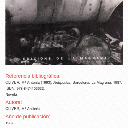
Referencia bibliográfica:
OLIVER, Mª Antònia (1993).
Antípodes
. Barcelona: La Magrana, 1987,
ISBN: 978-8474103632.
Novela
Autora:
OLIVER, Mª Antònia
Año de publicación:
1987