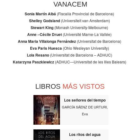
VANACEM
Sonia Martín Albá
(Fiscalía Provincial de Barcelona)
Shelley Godsland
(Universiteit van Amsterdam)
Stewart King
(Monash University-Melbourne)
Anne –Cécile Druet
(Université Marne-La Vallée)
Anna Maria Villalonga Fernández
(Universitat de Barcelona)
Eva Paris Huesca
(Ohio Wesleyan University)
Lola Resano
(Universitat de Barcelona – ADHUC)
Katarzyna Paszkiewicz
(ADHUC—Universitat de les Illes Balears)
LIBROS
MÁS VISTOS
Los señores del tiempo
GARCÍA SÁENZ DE URTURI,
Eva
Los ritos del agua