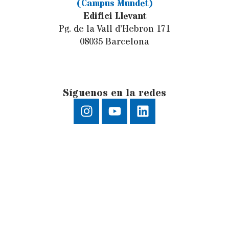
(Campus Mundet)
Edifici Llevant
Pg. de la Vall d’Hebron 171
08035 Barcelona
Síguenos en la redes
Aviso legal
|
Política de privacidad
|
Políticade
cookies
Creative Commons BY-NC-ND