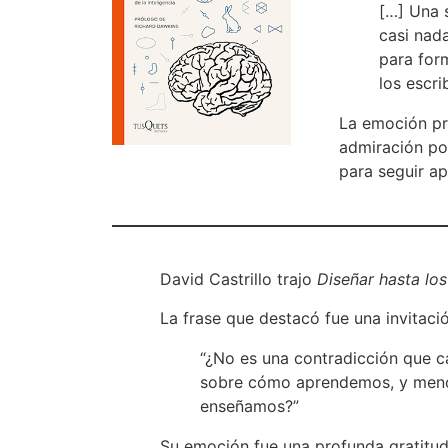
[…] Una s
casi nada
para form
los escri
La emoción pr
admiración po
para seguir a
David Castrillo trajo
Diseñar hasta los
La frase que destacó fue una invitaci
“¿No es una contradicción que 
sobre cómo aprendemos, y men
enseñamos?”
Su emoción fue una profunda gratitu