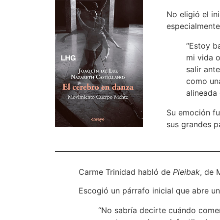
No eligió el in
especialmente
“Estoy b
mi vida 
salir ant
como una
alineada 
Su emoción fu
sus grandes pa
Carme Trinidad habló de
Pleibak
, de 
Escogió un párrafo inicial que abre una
“No sabría decirte cuándo come