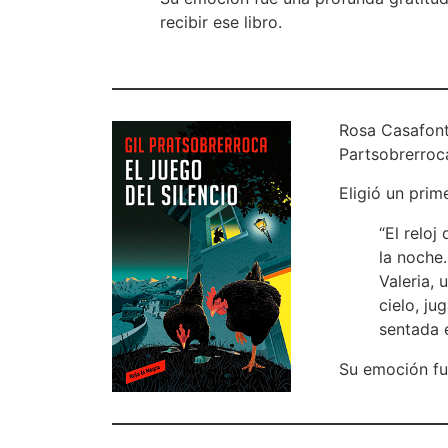
recibir ese libro.
Rosa Casafon
Partsobrerroc
Eligió un prim
“El relo
la noche.
Valeria, 
cielo, ju
sentada e
Su emoción fu