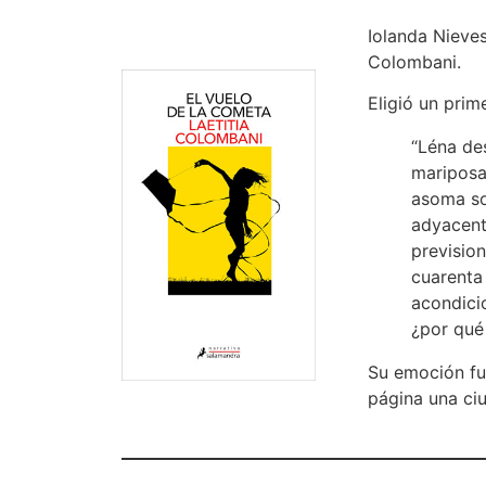
Iolanda Nieve
Colombani.
Eligió un prim
“Léna de
mariposa
asoma so
adyacente
prevision
cuarenta
acondicio
¿por qué 
Su emoción fue
página una ci