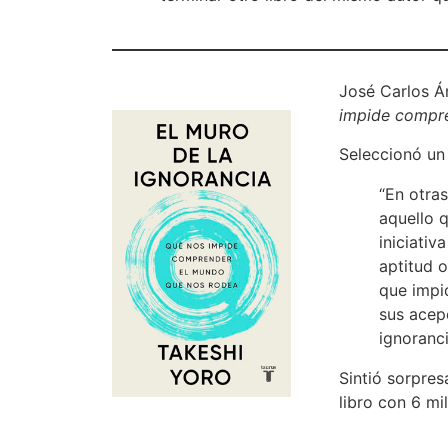
José Carlos Á
impide compr
Seleccionó un 
“En otra
aquello 
iniciativ
aptitud 
que impi
sus acep
ignoranci
Sintió sorpres
libro con 6 mi