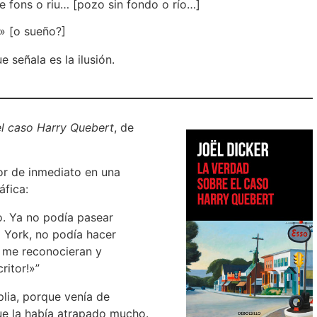
e fons o riu… [pozo sin fondo o río…]
» [o sueño?]
 señala es la ilusión.
el caso Harry Quebert
, de
tor de inmediato en una
áfica:
o. Ya no podía pasear
a York, no podía hacer
e me reconocieran y
ritor!»”
plia, porque venía de
ue la había atrapado mucho.