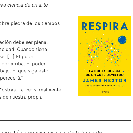
eva ciencia de un arte
 sobre piedra de los tiempos
alación debe ser plena.
acidad. Cuando tiene
e. […] El poder
 por arriba. El poder
abajo. El que siga esto
 perecerá.”
 “ostras… a ver si realmente
 de nuestra propia
compartió
La escuela del alma. De la forma de