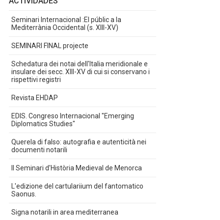
ACTIVIDADES
Seminari Internacional :El públic a la
Mediterrània Occidental (s. XIII-XV)
SEMINARI FINAL projecte
Schedatura dei notai dell'Italia meridionale e
insulare dei secc. XIII-XV di cui si conservano i
rispettivi registri
Revista EHDAP
EDIS. Congreso Internacional "Emerging
Diplomatics Studies"
Querela di falso: autografia e autenticità nei
documenti notarili
II Seminari d'Història Medieval de Menorca
L'edizione del cartulariium del fantomatico
Saonus.
Signa notarili in area mediterranea