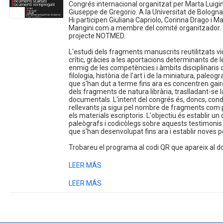
Congrés internacional organitzat per Marta Luigi
Giuseppe de Gregorio. A la Universitat de Bologna,
Hi participen Giuliana Capriolo, Corinna Drago i Ma
Mangini com a membre del comité organitzador. 
projecte NOTMED.
L'estudi dels fragments manuscrits reutilitzats v
crític, gràcies a les aportacions determinants de l
enmig de les competències i àmbits disciplinaris d
filologia, història de l'art i de la miniatura, paleog
que s'han dut a terme fins ara es concentren gair
dels fragments de natura librària, traslladant-se
documentals. L'intent del congrés és, doncs, condui
rellevants ja sigui pel nombre de fragments com 
els materials escriptoris. L'objectiu és establir un
paleògrafs i codicòlegs sobre aquests testimonis
que s'han desenvolupat fins ara i establir noves p
Trobareu el programa al codi QR que apareix al 
LEER MÁS
LEER MÁS