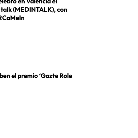
elebró en Valencia el
stalk (MEDINTALK), con
NuRCaMeIn
ben el premio ‘Gazte Role