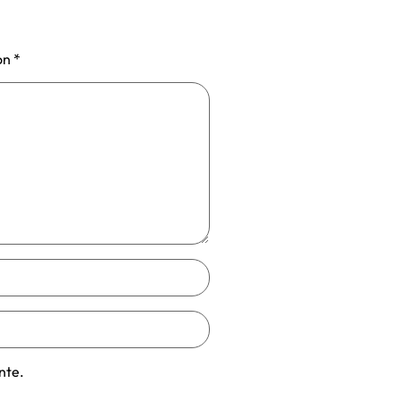
on
*
nte.