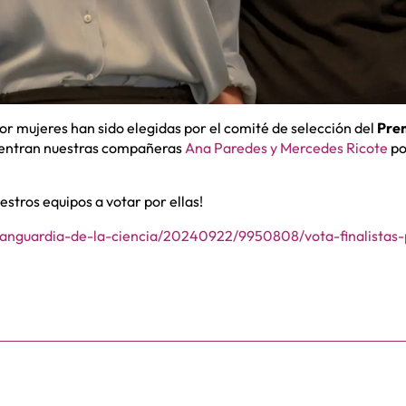
or mujeres han sido elegidas por el comité de selección del
Prem
ncuentran nuestras compañeras
Ana Paredes y Mercedes Ricote
po
tros equipos a votar por ellas!
anguardia-de-la-ciencia/20240922/9950808/vota-finalistas-