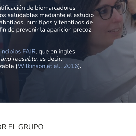
entificación de biomarcadores
ios saludables mediante el estudio
abotipos, nutritipos y fenotipos de
fin de prevenir la aparición precoz
incipios FAIR
, que en inglés
, and reusable
; es decir,
zable (
Wilkinson et al., 2016
).
R EL GRUPO