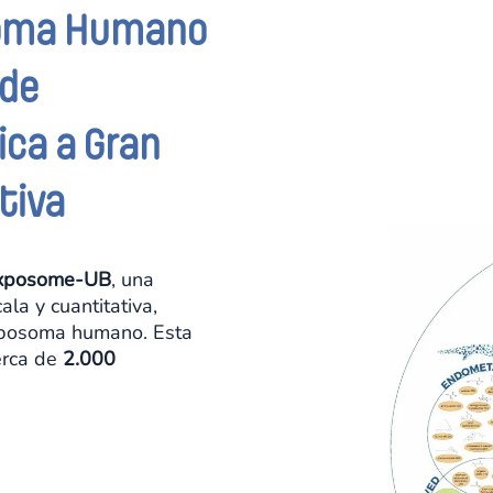
osoma Humano
 de
ca a Gran
tiva
xposome-UB
, una
la y cuantitativa,
exposoma humano. Esta
erca de
2.000