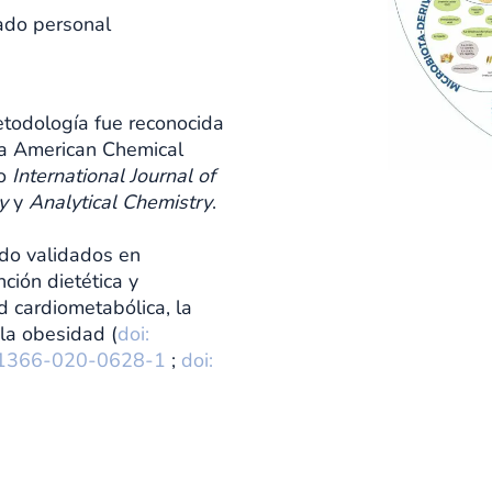
ado personal
etodología fue reconocida
a American Chemical
mo
International Journal of
y
y
Analytical Chemistry
.
sido validados en
ción dietética y
d cardiometabólica, la
 la obesidad (
doi:
41366-020-0628-1
;
doi: