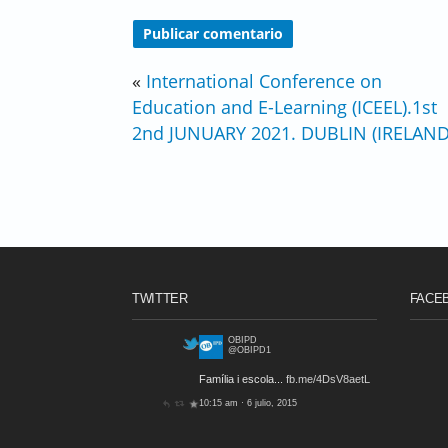
«
International Conference on
Education and E-Learning (ICEEL).1st
2nd JUNUARY 2021. DUBLIN (IRELAND
TWITTER
FACE
OBIPD
@OBIPD1
Família i escola...
fb.me/4DsV8aetL
10:15 am · 6 julio, 2015