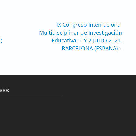
IX Congreso Internacional
Multidisciplinar de Investigación
)
Educativa. 1 Y 2 JULIO 2021.
BARCELONA (ESPAÑA)
»
BOOK