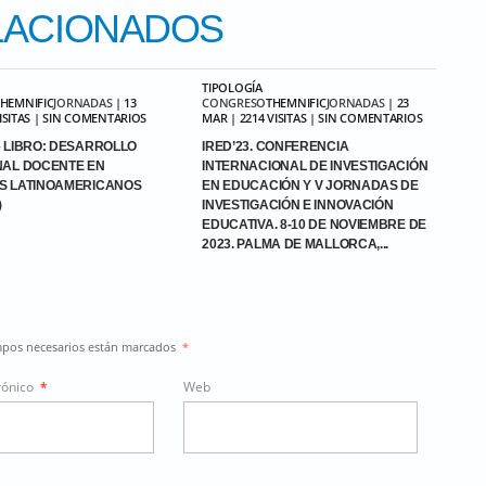
ACIONADOS
TIPOLOGÍA
THEMNIFIC
JORNADAS
| 13
CONGRESO
THEMNIFIC
JORNADAS
| 23
VISITAS | SIN COMENTARIOS
MAR | 2214 VISITAS | SIN COMENTARIOS
 LIBRO: DESARROLLO
IRED’23. CONFERENCIA
NAL DOCENTE EN
INTERNACIONAL DE INVESTIGACIÓN
S LATINOAMERICANOS
EN EDUCACIÓN Y V JORNADAS DE
)
INVESTIGACIÓN E INNOVACIÓN
EDUCATIVA. 8-10 DE NOVIEMBRE DE
2023. PALMA DE MALLORCA,...
ampos necesarios están marcados
*
rónico
*
Web