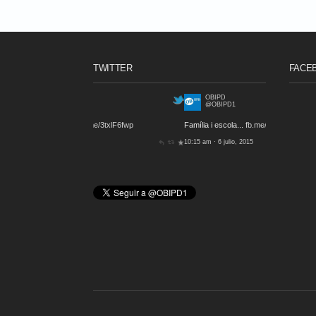
TWITTER
FACE
OBIPD
@OBIPD1
Família i escola...
fb.me/4DsV8aetL
10:15 am · 6 julio, 2015