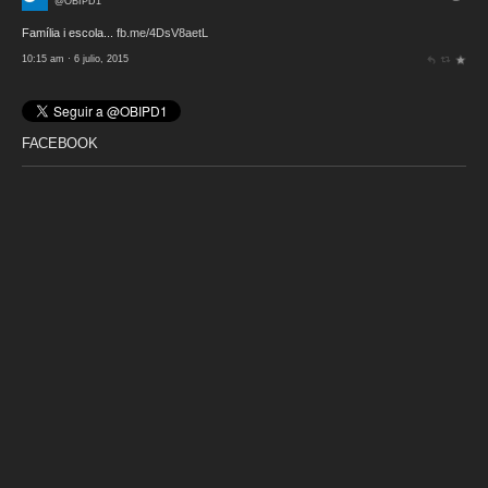
@OBIPD1
Família i escola...
fb.me/4DsV8aetL
10:15 am · 6 julio, 2015
FACEBOOK