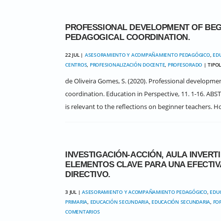
PROFESSIONAL DEVELOPMENT OF BEGI
PEDAGOGICAL COORDINATION.
22 JUL |
ASESORAMIENTO Y ACOMPAÑAMIENTO PEDAGÓGICO
,
ED
CENTROS
,
PROFESIONALIZACIÓN DOCENTE
,
PROFESORADO
| TIPO
de Oliveira Gomes, S. (2020). Professional developmen
coordination. Education in Perspective, 11. 1-16. AB
is relevant to the reflections on beginner teachers. How
INVESTIGACIÓN-ACCIÓN, AULA INVER
ELEMENTOS CLAVE PARA UNA EFECTIV
DIRECTIVO.
3 JUL |
ASESORAMIENTO Y ACOMPAÑAMIENTO PEDAGÓGICO
,
EDUC
PRIMARIA
,
EDUCACIÓN SECUNDARIA
,
EDUCACIÓN SECUNDARIA
,
FO
COMENTARIOS