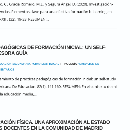
 C., Gracia Romero, M.E., y Segura Ángel, D. (2020). Investigación-
ncias. Elementos clave para una efectiva formación b-learning en
XII , (32), 19-33. RESUMEN:...
GÓGICAS DE FORMACIÓN INICIAL: UN SELF-
ESORA GUÍA
UCACIÓN SECUNDARIA
,
FORMACIÓN INICIAL
| TIPOLOGÍA
FORMACIÓN DE
MENTARIOS
amiento de prácticas pedagógicas de formación inicial: un self-study
mericana De Educación, 82(1), 141-160. RESUMEN: En el contexto de mi
la educación media,...
ACIÓN FÍSICA. UNA APROXIMACIÓN AL ESTADO
S DOCENTES EN LA COMUNIDAD DE MADRID