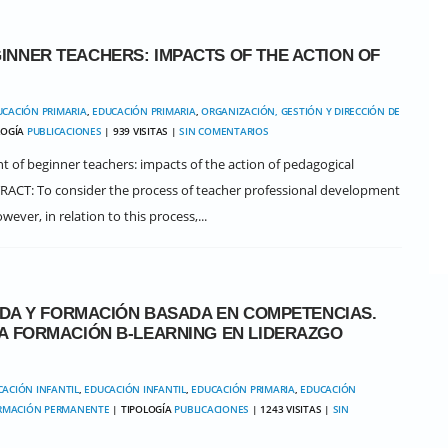
NNER TEACHERS: IMPACTS OF THE ACTION OF
UCACIÓN PRIMARIA
,
EDUCACIÓN PRIMARIA
,
ORGANIZACIÓN, GESTIÓN Y DIRECCIÓN DE
LOGÍA
PUBLICACIONES
| 939 VISITAS |
SIN COMENTARIOS
t of beginner teachers: impacts of the action of pedagogical
STRACT: To consider the process of teacher professional development
ever, in relation to this process,...
TIDA Y FORMACIÓN BASADA EN COMPETENCIAS.
A FORMACIÓN B-LEARNING EN LIDERAZGO
ACIÓN INFANTIL
,
EDUCACIÓN INFANTIL
,
EDUCACIÓN PRIMARIA
,
EDUCACIÓN
RMACIÓN PERMANENTE
| TIPOLOGÍA
PUBLICACIONES
| 1243 VISITAS |
SIN