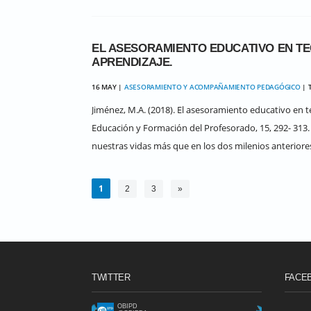
EL ASESORAMIENTO EDUCATIVO EN TE
APRENDIZAJE.
16 MAY |
ASESORAMIENTO Y ACOMPAÑAMIENTO PEDAGÓGICO
| 
Jiménez, M.A. (2018). El asesoramiento educativo en te
Educación y Formación del Profesorado, 15, 292- 313
nuestras vidas más que en los dos milenios anteriores
1
2
3
»
TWITTER
FACE
OBIPD