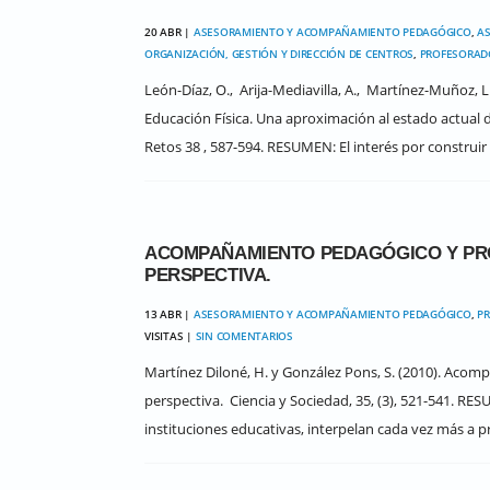
20 ABR |
ASESORAMIENTO Y ACOMPAÑAMIENTO PEDAGÓGICO
,
AS
ORGANIZACIÓN, GESTIÓN Y DIRECCIÓN DE CENTROS
,
PROFESORAD
León-Díaz, O., Arija-Mediavilla, A., Martínez-Muñoz, L
Educación Física. Una aproximación al estado actual
Retos 38 , 587-594. RESUMEN: El interés por construir 
ACOMPAÑAMIENTO PEDAGÓGICO Y PRO
PERSPECTIVA.
13 ABR |
ASESORAMIENTO Y ACOMPAÑAMIENTO PEDAGÓGICO
,
PR
VISITAS |
SIN COMENTARIOS
Martínez Diloné, H. y González Pons, S. (2010). Aco
perspectiva. Ciencia y Sociedad, 35, (3), 521-541. R
instituciones educativas, interpelan cada vez más a p