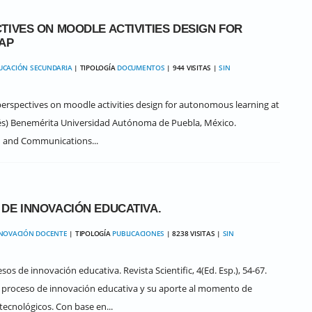
TIVES ON MOODLE ACTIVITIES DESIGN FOR
AP
UCACIÓN SECUNDARIA
| TIPOLOGÍA
DOCUMENTOS
| 944 VISITAS |
SIN
perspectives on moodle activities design for autonomous learning at
glés) Benemérita Universidad Autónoma de Puebla, México.
n and Communications...
DE INNOVACIÓN EDUCATIVA.
NOVACIÓN DOCENTE
| TIPOLOGÍA
PUBLICACIONES
| 8238 VISITAS |
SIN
sos de innovación educativa. Revista Scientific, 4(Ed. Esp.), 54-67.
 el proceso de innovación educativa y su aporte al momento de
tecnológicos. Con base en...