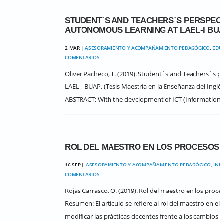
STUDENT´S AND TEACHERS´S PERSPEC
AUTONOMOUS LEARNING AT LAEL-I BU
2 MAR |
ASESORAMIENTO Y ACOMPAÑAMIENTO PEDAGÓGICO
,
ED
COMENTARIOS
Oliver Pacheco, T. (2019). Student´s and Teachers´s 
LAEL-I BUAP. (Tesis Maestría en la Enseñanza del In
ABSTRACT: With the development of ICT (Informatio
ROL DEL MAESTRO EN LOS PROCESOS 
16 SEP |
ASESORAMIENTO Y ACOMPAÑAMIENTO PEDAGÓGICO
,
IN
COMENTARIOS
Rojas Carrasco, O. (2019). Rol del maestro en los proce
Resumen: El artículo se refiere al rol del maestro en
modificar las prácticas docentes frente a los cambios 