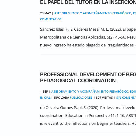
EL PAPEL DEL TUTOR EN LA INSERCIÓ
23 MAY |
ASESORAMIENTO Y ACOMPAÑAMIENTO PEDAGÓGICO
,
P
COMENTARIOS
Sánchez Islas, F., & Cáceres Mesa, M. L. (2022). El pap
Metropolitana de Ciencias Aplicadas, 5(2), 45-56. Re
nuevo ingreso ha estado plagado de irregularidades, 
PROFESSIONAL DEVELOPMENT OF BEGI
PEDAGOGICAL COORDINATION.
1 SEP |
ASESORAMIENTO Y ACOMPAÑAMIENTO PEDAGÓGICO
,
EDU
INICIAL
| TIPOLOGÍA
PUBLICACIONES
| 807 VISITAS |
SIN COMENTA
de Oliveira Gomes Papi, S. (2020). Professional devel
coordination. Education in Perspective 11. 1-16. ABS
is relevant to the reflections on beginner teachers. How