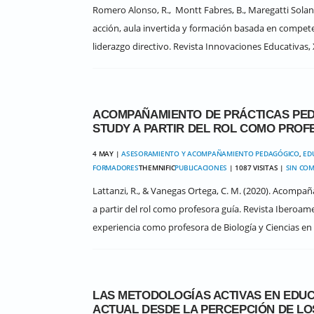
Romero Alonso, R., Montt Fabres, B., Maregatti Solano,
acción, aula invertida y formación basada en compete
liderazgo directivo. Revista Innovaciones Educativas, X
ACOMPAÑAMIENTO DE PRÁCTICAS PEDA
STUDY A PARTIR DEL ROL COMO PROF
4 MAY |
ASESORAMIENTO Y ACOMPAÑAMIENTO PEDAGÓGICO
,
ED
FORMADORES
THEMNIFIC
PUBLICACIONES
| 1087 VISITAS |
SIN CO
Lattanzi, R., & Vanegas Ortega, C. M. (2020). Acompañ
a partir del rol como profesora guía. Revista Iberoa
experiencia como profesora de Biología y Ciencias en 
LAS METODOLOGÍAS ACTIVAS EN EDUC
ACTUAL DESDE LA PERCEPCIÓN DE LO