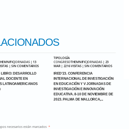
ACIONADOS
TIPOLOGÍA
THEMNIFIC
JORNADAS
| 13
CONGRESO
THEMNIFIC
JORNADAS
| 23
VISITAS | SIN COMENTARIOS
MAR | 2216 VISITAS | SIN COMENTARIOS
 LIBRO: DESARROLLO
IRED’23. CONFERENCIA
NAL DOCENTE EN
INTERNACIONAL DE INVESTIGACIÓN
S LATINOAMERICANOS
EN EDUCACIÓN Y V JORNADAS DE
)
INVESTIGACIÓN E INNOVACIÓN
EDUCATIVA. 8-10 DE NOVIEMBRE DE
2023. PALMA DE MALLORCA,...
ampos necesarios están marcados
*