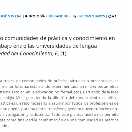
ACIÓN INICIAL
|
TIPOLOGÍA
PUBLICACIONES
|
SIN COMENTARIOS
|
A 1
ndo comunidades de práctica y conocimiento en
abajo entre las universidades de lengua
iedad del Conocimiento, 6
, (1).
a través de comunidades de práctica, virtuales o presenciales, se
o menor fortuna, está siendo experimentada en diferentes ámbitos
stema escolar, en la educación no formal, etc.). Partiendo de la idea
el siglo XXI sigue siendo la difusión del conocimiento científico,
tica es un reto necesario a asumir por todos los profesionales de
las se puede, por una parte, transferir y generar nuevo conocimiento
la investigación y la docencia. Todo este planteamiento nos permite
tenga como finalidad la conformación de una comunidad de práctica
ntados