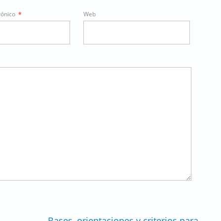
rónico
*
Web
Bases, orientaciones y criterios para