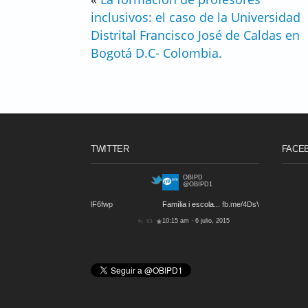
inclusivos: el caso de la Universidad
Distrital Francisco José de Caldas en
Bogotá D.C- Colombia.
TWITTER
FACE
OBIPD
@OBIPD1
Família i escola...
fb.me/4DsV8aetL
10:15 am · 6 julio, 2015