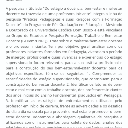
A pesquisa intitulada “Do estágio à docência: bem-estar e mal-estar
docente na travessia de uma professora iniciante” integra a linha de
pesquisa “Práticas Pedagógicas e suas Relações com a Formação
Docente”, do Programa de Pós-Graduação em Educação – Mestrado
e Doutorado da Universidade Católica Dom Bosco e está vinculada
ao Grupo de Estudos e Pesquisa Formação, Trabalho e Bem-estar
Docente (GEBem/CNPQ). Trata sobre o malestar/bem-estar docente
e o professor iniciante. Tem por objetivo geral: analisar como os
professores iniciantes, formados em Pedagogia, vivenciam o período
de inserção profissional e quais vivências e experiências do estágio
supervisionado foram relevantes para a sua prática profissional e
para a construção do seu bem-estar/mal-estar docente; para os
objetivos específicos, têm-se os seguintes: 1. Compreender as
especificidades do estágio supervisionado, que contribuem para a
construção do bem-estar docente; 2. Identificar os fatores de bem-
estar e mal-estar com o trabalho docente, dos professores iniciantes
dos anos iniciais do Ensino Fundamental, graduados em Pedagogia;
3. Identificar as estratégias de enfrentamentos utilizadas pelo
professor em início de carreira, frente as adversidades e os desafios
do dia a dia na escola para prevenir o mal-estar e promover o bem-
estar docente. Adotamos a abordagem qualitativa de pesquisa e
utilizamos como instrumentos para coleta de dados, análise dos
relatórios do estágio supervisionado de seis acadêmicas estagiárias