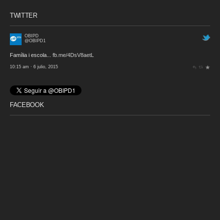
TWITTER
OBIPD
@OBIPD1
Família i escola...
fb.me/4DsV8aetL
10:15 am · 6 julio, 2015
FACEBOOK