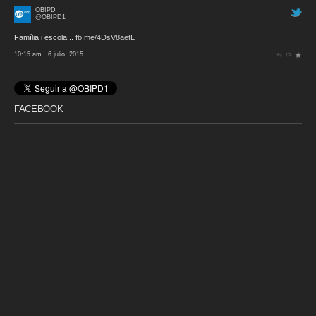
OBIPD
@OBIPD1
Família i escola...
fb.me/4DsV8aetL
10:15 am · 6 julio, 2015
FACEBOOK