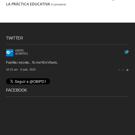
LA PRÁCTICA EDUCATIVA
0 comments
TWITTER
OBIPD
@OBIPD1
Família i escola...
fb.me/4DsV8aetL
10:15 am · 6 julio, 2015
FACEBOOK