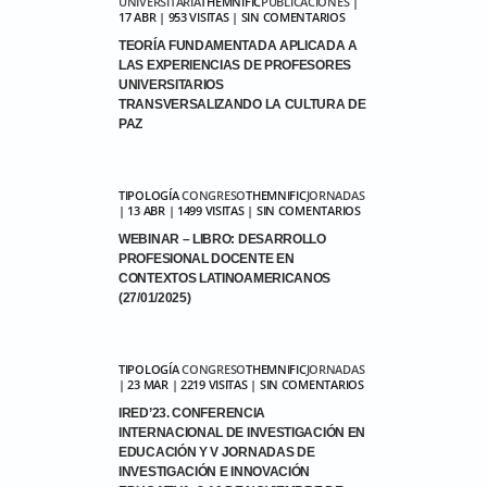
UNIVERSITARIA
THEMNIFIC
PUBLICACIONES
|
17 ABR | 953 VISITAS | SIN COMENTARIOS
TEORÍA FUNDAMENTADA APLICADA A
LAS EXPERIENCIAS DE PROFESORES
UNIVERSITARIOS
TRANSVERSALIZANDO LA CULTURA DE
PAZ
TIPOLOGÍA
CONGRESO
THEMNIFIC
JORNADAS
| 13 ABR | 1499 VISITAS | SIN COMENTARIOS
WEBINAR – LIBRO: DESARROLLO
PROFESIONAL DOCENTE EN
CONTEXTOS LATINOAMERICANOS
(27/01/2025)
TIPOLOGÍA
CONGRESO
THEMNIFIC
JORNADAS
| 23 MAR | 2219 VISITAS | SIN COMENTARIOS
IRED’23. CONFERENCIA
INTERNACIONAL DE INVESTIGACIÓN EN
EDUCACIÓN Y V JORNADAS DE
INVESTIGACIÓN E INNOVACIÓN