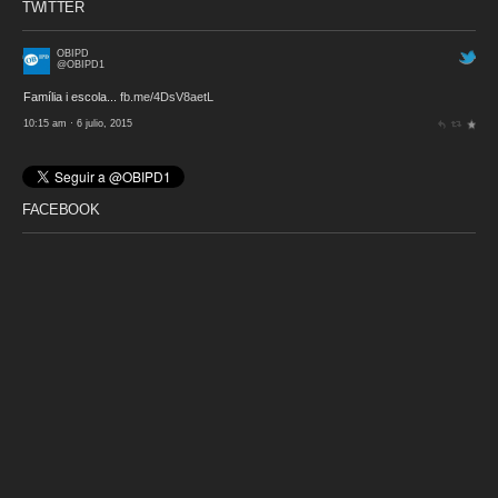
TWITTER
OBIPD
@OBIPD1
Família i escola...
fb.me/4DsV8aetL
10:15 am · 6 julio, 2015
FACEBOOK