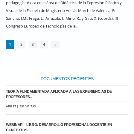
pedagogía tóxica en el área de Didáctica de la Expresión Plástica y
Visual de la Escuela de Magisterio Ausiàs March de València. En
Sancho, J.M., Fraga, L., Arrazola, J., Miño, R., y Giró, X. (coords). III
Congreso Europeo de Tecnologías de la...
1
2
3
4
»
DOCUMENTOS RECIENTES
TEORÍA FUNDAMENTADA APLICADA A LAS EXPERIENCIAS DE
PROFESORES...
ABR 17 | 951 VISITAS
WEBINAR – LIBRO: DESARROLLO PROFESIONAL DOCENTE EN
CONTEXTOS...