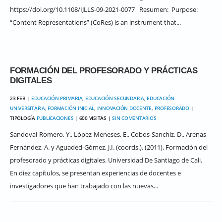
https://doi.org/10.1108/IJLLS-09-2021-0077 Resumen: Purpose:
“Content Representations” (CoRes) is an instrument that...
FORMACIÓN DEL PROFESORADO Y PRÁCTICAS
DIGITALES
23 FEB |
EDUCACIÓN PRIMARIA
,
EDUCACIÓN SECUNDARIA
,
EDUCACIÓN
UNIVERSITARIA
,
FORMACIÓN INICIAL
,
INNOVACIÓN DOCENTE
,
PROFESORADO
|
TIPOLOGÍA
PUBLICACIONES
| 600 VISITAS |
SIN COMENTARIOS
Sandoval-Romero, Y., López-Meneses, E., Cobos-Sanchiz, D., Arenas-
Fernández, A. y Aguaded-Gómez, J.I. (coords.). (2011). Formación del
profesorado y prácticas digitales. Universidad De Santiago de Cali.
En diez capítulos, se presentan experiencias de docentes e
investigadores que han trabajado con las nuevas...