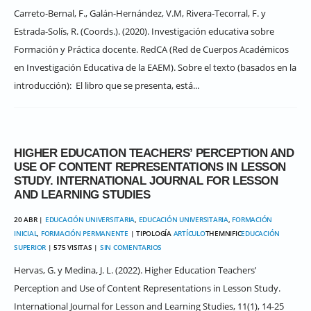
Carreto-Bernal, F., Galán-Hernández, V.M, Rivera-Tecorral, F. y
Estrada-Solís, R. (Coords.). (2020). Investigación educativa sobre
Formación y Práctica docente. RedCA (Red de Cuerpos Académicos
en Investigación Educativa de la EAEM). Sobre el texto (basados en la
introducción): El libro que se presenta, está...
HIGHER EDUCATION TEACHERS’ PERCEPTION AND
USE OF CONTENT REPRESENTATIONS IN LESSON
STUDY. INTERNATIONAL JOURNAL FOR LESSON
AND LEARNING STUDIES
20 ABR |
EDUCACIÓN UNIVERSITARIA
,
EDUCACIÓN UNIVERSITARIA
,
FORMACIÓN
INICIAL
,
FORMACIÓN PERMANENTE
| TIPOLOGÍA
ARTÍCULO
THEMNIFIC
EDUCACIÓN
SUPERIOR
| 575 VISITAS |
SIN COMENTARIOS
Hervas, G. y Medina, J. L. (2022). Higher Education Teachers’
Perception and Use of Content Representations in Lesson Study.
International Journal for Lesson and Learning Studies, 11(1), 14-25