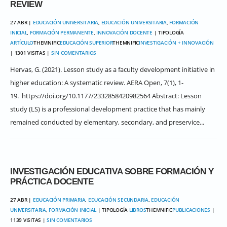
REVIEW
27 ABR |
EDUCACIÓN UNIVERSITARIA
,
EDUCACIÓN UNIVERSITARIA
,
FORMACIÓN
INICIAL
,
FORMACIÓN PERMANENTE
,
INNOVACIÓN DOCENTE
| TIPOLOGÍA
ARTÍCULO
THEMNIFIC
EDUCACIÓN SUPERIOR
THEMNIFIC
INVESTIGACIÓN + INNOVACIÓN
| 1301 VISITAS |
SIN COMENTARIOS
Hervas, G. (2021). Lesson study as a faculty development initiative in
higher education: A systematic review. AERA Open, 7(1), 1-
19. https://doi.org/10.1177/2332858420982564 Abstract: Lesson
study (LS) is a professional development practice that has mainly
remained conducted by elementary, secondary, and preservice...
INVESTIGACIÓN EDUCATIVA SOBRE FORMACIÓN Y
PRÁCTICA DOCENTE
27 ABR |
EDUCACIÓN PRIMARIA
,
EDUCACIÓN SECUNDARIA
,
EDUCACIÓN
UNIVERSITARIA
,
FORMACIÓN INICIAL
| TIPOLOGÍA
LIBROS
THEMNIFIC
PUBLICACIONES
|
1139 VISITAS |
SIN COMENTARIOS