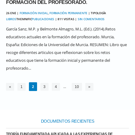
FORMACIÓN DEL PROFESORADO.
26 ENE |
FORMACIÓN INICIAL
,
FORMACIÓN PERMANENTE
| TIPOLOGÍA
LIBROS
THEMNIFIC
PUBLICACIONES
| 811 VISITAS |
SIN COMENTARIOS
García Sanz, M.P. y Belmonte Almagro, M.L. (Ed.). (2014).Retos
educativos actuales en la formación del profesorado. Murcia,
España: Ediciones de la Universidad de Murcia. RESUMEN: Libro que
recoge diferentes articulos que reflexionan sobre los retos
educativos que tiene la formación inicial y permanente del
profesorado...
2
…
«
1
3
4
10
»
DOCUMENTOS RECIENTES
TEORÍA FUNDAMENTADA APLICADA A LAS EXPERIENCIAS DE