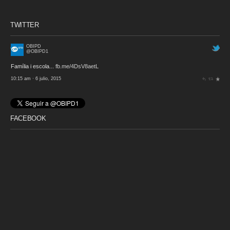
TWITTER
OBIPD
@OBIPD1
Família i escola...
fb.me/4DsV8aetL
10:15 am · 6 julio, 2015
FACEBOOK