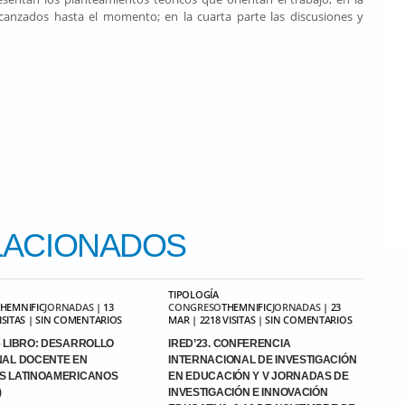
alcanzados hasta el momento; en la cuarta parte las discusiones y
ACIONADOS
TIPOLOGÍA
THEMNIFIC
JORNADAS
| 13
CONGRESO
THEMNIFIC
JORNADAS
| 23
VISITAS | SIN COMENTARIOS
MAR | 2218 VISITAS | SIN COMENTARIOS
 LIBRO: DESARROLLO
IRED’23. CONFERENCIA
NAL DOCENTE EN
INTERNACIONAL DE INVESTIGACIÓN
S LATINOAMERICANOS
EN EDUCACIÓN Y V JORNADAS DE
)
INVESTIGACIÓN E INNOVACIÓN