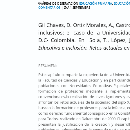
ÁREAS DE OBSERVACIÓN
EDUCACIÓN PRIMARIA
,
EDUCACIÓ
COMENTARIOS
|
A 1 SEPTIEMBRE
Gil Chaves, D. Ortiz Morales, A., Cast
inclusivos: el caso de la Universida
D.C- Colombia. En Sola, T., López, J
Educativa e Inclusión. Retos actuales en 
RESUMEN:
Este capítulo comparte la experiencia de la Universi
la Facultad de Ciencias y Educación y en particular
poblaciones con Necesidades Educativas Especia
formación de profesores mediante la implementac
convencionales,la realización de investigaciones y 
afrontar los retos actuales de la sociedad del siglo 
buscan la formación de profesores para la infancia, 
como derecho fundamental consagrado en la Constitu
para Todos, realizado en Dakar: abril de 2000. El capí
presentan la justificación de la creación y desarr
poblaciones vulnerables; en la segunda parte se pre