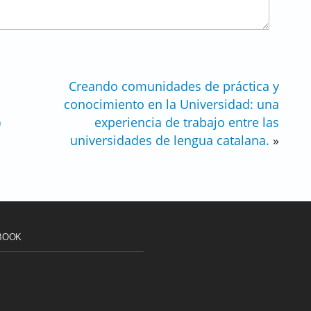
Creando comunidades de práctica y
conocimiento en la Universidad: una
)
experiencia de trabajo entre las
universidades de lengua catalana.
»
BOOK