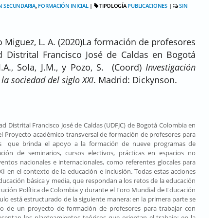
N SECUNDARIA
,
FORMACIÓN INICIAL
|
TIPOLOGÍA
PUBLICACIONES
|
SIN
ro Miguez, L. A. (2020)La formación de profesores
d Distrital Francisco José de Caldas en Bogotá
.A., Sola, J.M., y Pozo, S. (Coord)
Investigación
la sociedad del siglo XXI
. Madrid: Dickynson.
dad Distrital Francisco José de Caldas (UDFJC) de Bogotá Colombia en
 del Proyecto académico transversal de formación de profesores para
les que brinda el apoyo a la formación de nueve programas de
ión de seminarios, cursos electivos, prácticas en espacios no
eventos nacionales e internacionales, como referentes glocales para
XXI en el contexto de la educación e inclusión. Todas estas acciones
educación básica y media, que respondan a los retos de la educación
ción Política de Colombia y durante el Foro Mundial de Educación
tulo está estructurado de la siguiente manera: en la primera parte se
ollo de un proyecto de formación de profesores para trabajar con
sentan los planteamientos teóricos que orientan el trabajo; en la