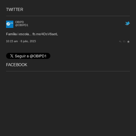
TWITTER
OBIPD
@OBIPD1
Família i escola...
fb.me/4DsV8aetL
10:15 am · 6 julio, 2015
FACEBOOK