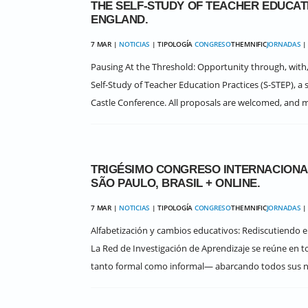
THE SELF-STUDY OF TEACHER EDUCATION
ENGLAND.
7 MAR |
NOTICIAS
| TIPOLOGÍA
CONGRESO
THEMNIFIC
JORNADAS
| 
Pausing At the Threshold: Opportunity through, with,
Self-Study of Teacher Education Practices (S-STEP), a s
Castle Conference. All proposals are welcomed, and m
TRIGÉSIMO CONGRESO INTERNACIONAL 
SÃO PAULO, BRASIL + ONLINE.
7 MAR |
NOTICIAS
| TIPOLOGÍA
CONGRESO
THEMNIFIC
JORNADAS
| 
Alfabetización y cambios educativos: Rediscutiendo el 
La Red de Investigación de Aprendizaje se reúne en t
tanto formal como informal― abarcando todos sus nive