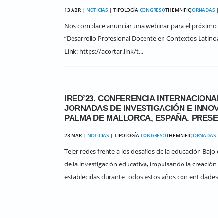
13 ABR |
NOTICIAS
| TIPOLOGÍA
CONGRESO
THEMNIFIC
JORNADAS
|
Nos complace anunciar una webinar para el próximo lu
“Desarrollo Profesional Docente en Contextos Latinoa
Link: https://acortar.link/t...
IRED’23. CONFERENCIA INTERNACIONA
JORNADAS DE INVESTIGACIÓN E INNOVA
PALMA DE MALLORCA, ESPAÑA. PRESEN
23 MAR |
NOTICIAS
| TIPOLOGÍA
CONGRESO
THEMNIFIC
JORNADAS
Tejer redes frente a los desafíos de la educación Bajo
de la investigación educativa, impulsando la creación 
establecidas durante todos estos años con entidades 