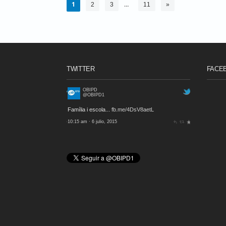
1
…
2
3
11
»
TWITTER
FACE
OBIPD
@OBIPD1
Família i escola...
fb.me/4DsV8aetL
10:15 am · 6 julio, 2015