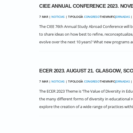
CIEE ANNUAL CONFERENCE 2023. NOVEM
7 MAR |
NOTICIAS
| TIPOLOGÍA
CONGRESO
THEMNIFIC
JORNADAS
| 
The CIEE 76th Annual Study Abroad Conference will bri
to share ideas on how best to refine, reconceptualiz
evolve over the next 10 years? What new programs and
ECER 2023. AUGUST 21. GLASGOW, SC
7 MAR |
NOTICIAS
| TIPOLOGÍA
CONGRESO
THEMNIFIC
JORNADAS
| 
The ECER 2023 Theme is ‘The Value of Diversity in Ed
the many different forms of diversity in educational 
explore the creation of a wide range of practices with