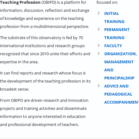
Teaching Profession
(OBIPD) is a platform for
focused on:
information, discussion, reflection and exchange
INITIAL
of knowledge and experience on the teaching
TRAINING
profession from a multidimensional perspective.
PERMANENT
The substrate of this observatory is fed by 70
TRAINING
international institutions and research groups
FACULTY
recognized that since 2010 unite their efforts and
ORGANIZATION,
expertise in the area.
MANAGEMENT
AND
It can find reports and research whose focus is
PRINCIPALSHIP
the development of the teaching profession in its
ADVICE AND
broadest sense.
PEDAGOGICAL
From OBIPD are driven research and innovation
ACCOMPANIMEN
projects and training activities and disseminate
information to anyone interested in education
and professional development of teachers.