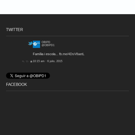
TWITTER
OBIPD
@OBIPD1
Família i escola...
fb.me/4DsV8aetL
10:15 am · 6 julio, 2015
FACEBOOK