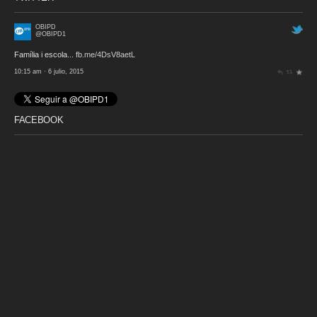
OBIPD
@OBIPD1
Família i escola...
fb.me/4DsV8aetL
10:15 am · 6 julio, 2015
FACEBOOK