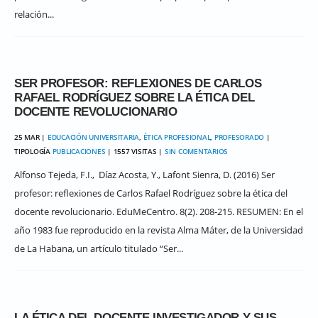
relación...
SER PROFESOR: REFLEXIONES DE CARLOS
RAFAEL RODRÍGUEZ SOBRE LA ÉTICA DEL
DOCENTE REVOLUCIONARIO
25 MAR |
EDUCACIÓN UNIVERSITARIA
,
ÉTICA PROFESIONAL
,
PROFESORADO
|
TIPOLOGÍA
PUBLICACIONES
| 1557 VISITAS |
SIN COMENTARIOS
Alfonso Tejeda, F.I., Díaz Acosta, Y., Lafont Sienra, D. (2016) Ser
profesor: reflexiones de Carlos Rafael Rodríguez sobre la ética del
docente revolucionario. EduMeCentro. 8(2). 208-215. RESUMEN: En el
año 1983 fue reproducido en la revista Alma Máter, de la Universidad
de La Habana, un artículo titulado “Ser...
LA ÉTICA DEL DOCENTE INVESTIGADOR Y SUS