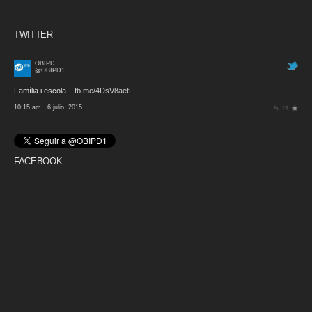
TWITTER
OBIPD
@OBIPD1
Família i escola...
fb.me/4DsV8aetL
10:15 am · 6 julio, 2015
FACEBOOK