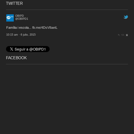
TWITTER
OBIPD
@OBIPD1
Família i escola...
fb.me/4DsV8aetL
10:15 am · 6 julio, 2015
FACEBOOK