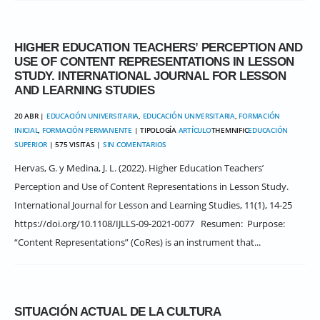
HIGHER EDUCATION TEACHERS’ PERCEPTION AND
USE OF CONTENT REPRESENTATIONS IN LESSON
STUDY. INTERNATIONAL JOURNAL FOR LESSON
AND LEARNING STUDIES
20 ABR |
EDUCACIÓN UNIVERSITARIA
,
EDUCACIÓN UNIVERSITARIA
,
FORMACIÓN
INICIAL
,
FORMACIÓN PERMANENTE
| TIPOLOGÍA
ARTÍCULO
THEMNIFIC
EDUCACIÓN
SUPERIOR
| 575 VISITAS |
SIN COMENTARIOS
Hervas, G. y Medina, J. L. (2022). Higher Education Teachers’
Perception and Use of Content Representations in Lesson Study.
International Journal for Lesson and Learning Studies, 11(1), 14-25
https://doi.org/10.1108/IJLLS-09-2021-0077 Resumen: Purpose:
“Content Representations” (CoRes) is an instrument that...
SITUACIÓN ACTUAL DE LA CULTURA