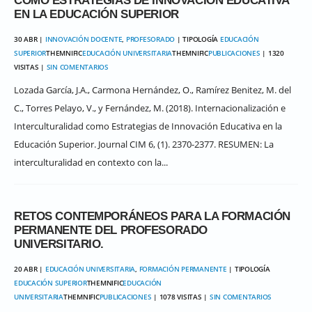
COMO ESTRATEGIAS DE INNOVACIÓN EDUCATIVA
EN LA EDUCACIÓN SUPERIOR
30 ABR |
INNOVACIÓN DOCENTE
,
PROFESORADO
| TIPOLOGÍA
EDUCACIÓN
SUPERIOR
THEMNIFIC
EDUCACIÓN UNIVERSITARIA
THEMNIFIC
PUBLICACIONES
| 1320
VISITAS |
SIN COMENTARIOS
Lozada García, J.A., Carmona Hernández, O., Ramírez Benitez, M. del
C., Torres Pelayo, V., y Fernández, M. (2018). Internacionalización e
Interculturalidad como Estrategias de Innovación Educativa en la
Educación Superior. Journal CIM 6, (1). 2370-2377. RESUMEN: La
interculturalidad en contexto con la...
RETOS CONTEMPORÁNEOS PARA LA FORMACIÓN
PERMANENTE DEL PROFESORADO
UNIVERSITARIO.
20 ABR |
EDUCACIÓN UNIVERSITARIA
,
FORMACIÓN PERMANENTE
| TIPOLOGÍA
EDUCACIÓN SUPERIOR
THEMNIFIC
EDUCACIÓN
UNIVERSITARIA
THEMNIFIC
PUBLICACIONES
| 1078 VISITAS |
SIN COMENTARIOS