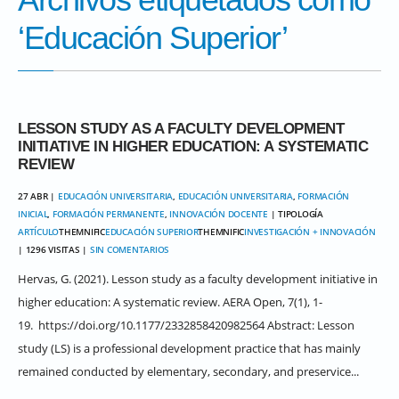
‘Educación Superior’
LESSON STUDY AS A FACULTY DEVELOPMENT
INITIATIVE IN HIGHER EDUCATION: A SYSTEMATIC
REVIEW
27 ABR |
EDUCACIÓN UNIVERSITARIA
,
EDUCACIÓN UNIVERSITARIA
,
FORMACIÓN
INICIAL
,
FORMACIÓN PERMANENTE
,
INNOVACIÓN DOCENTE
| TIPOLOGÍA
ARTÍCULO
THEMNIFIC
EDUCACIÓN SUPERIOR
THEMNIFIC
INVESTIGACIÓN + INNOVACIÓN
| 1296 VISITAS |
SIN COMENTARIOS
Hervas, G. (2021). Lesson study as a faculty development initiative in
higher education: A systematic review. AERA Open, 7(1), 1-
19. https://doi.org/10.1177/2332858420982564 Abstract: Lesson
study (LS) is a professional development practice that has mainly
remained conducted by elementary, secondary, and preservice...