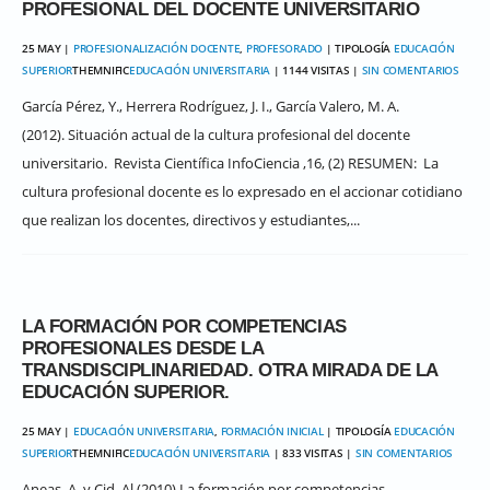
PROFESIONAL DEL DOCENTE UNIVERSITARIO
25 MAY |
PROFESIONALIZACIÓN DOCENTE
,
PROFESORADO
| TIPOLOGÍA
EDUCACIÓN
SUPERIOR
THEMNIFIC
EDUCACIÓN UNIVERSITARIA
| 1144 VISITAS |
SIN COMENTARIOS
García Pérez, Y., Herrera Rodríguez, J. I., García Valero, M. A.
(2012). Situación actual de la cultura profesional del docente
universitario. Revista Científica InfoCiencia ,16, (2) RESUMEN: La
cultura profesional docente es lo expresado en el accionar cotidiano
que realizan los docentes, directivos y estudiantes,...
LA FORMACIÓN POR COMPETENCIAS
PROFESIONALES DESDE LA
TRANSDISCIPLINARIEDAD. OTRA MIRADA DE LA
EDUCACIÓN SUPERIOR.
25 MAY |
EDUCACIÓN UNIVERSITARIA
,
FORMACIÓN INICIAL
| TIPOLOGÍA
EDUCACIÓN
SUPERIOR
THEMNIFIC
EDUCACIÓN UNIVERSITARIA
| 833 VISITAS |
SIN COMENTARIOS
Aneas, A. y Cid. Al (2010) La formación por competencias