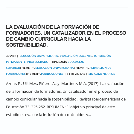
LA EVALUACIÓN DE LA FORMACIÓN DE
FORMADORES. UN CATALIZADOR EN EL PROCESO
DE CAMBIO CURRICULAR HACIA LA
SOSTENIBILIDAD.
30 ABR |
EDUCACIÓN UNIVERSITARIA
,
EVALUACIÓN DOCENTE
,
FORMACIÓN
PERMANENTE
,
PROFESORADO
| TIPOLOGÍA
EDUCACIÓN
SUPERIOR
THEMNIFIC
EDUCACIÓN UNIVERSITARIA
THEMNIFIC
FORMACIÓN DE
FORMADORES
THEMNIFIC
PUBLICACIONES
| 1118 VISITAS |
SIN COMENTARIOS
Aznar, P., Ull, M.A., Piñero, A., y Martínez, M.A. (2017). La evaluación
de la formación de formadores. Un catalizador en el proceso de
cambio curricular hacia la sostenibilidad. Revista Iberoamericana de
Educación 73. 225-252. RESUMEN: El objetivo principal de este
estudio es evaluar la inclusión de contenidos y...