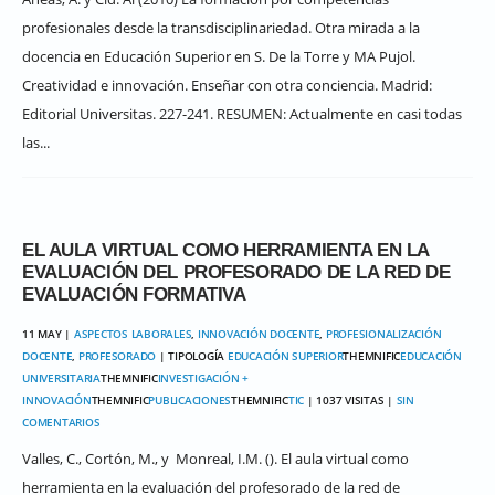
profesionales desde la transdisciplinariedad. Otra mirada a la
docencia en Educación Superior en S. De la Torre y MA Pujol.
Creatividad e innovación. Enseñar con otra conciencia. Madrid:
Editorial Universitas. 227-241. RESUMEN: Actualmente en casi todas
las...
EL AULA VIRTUAL COMO HERRAMIENTA EN LA
EVALUACIÓN DEL PROFESORADO DE LA RED DE
EVALUACIÓN FORMATIVA
11 MAY |
ASPECTOS LABORALES
,
INNOVACIÓN DOCENTE
,
PROFESIONALIZACIÓN
DOCENTE
,
PROFESORADO
| TIPOLOGÍA
EDUCACIÓN SUPERIOR
THEMNIFIC
EDUCACIÓN
UNIVERSITARIA
THEMNIFIC
INVESTIGACIÓN +
INNOVACIÓN
THEMNIFIC
PUBLICACIONES
THEMNIFIC
TIC
| 1037 VISITAS |
SIN
COMENTARIOS
Valles, C., Cortón, M., y Monreal, I.M. (). El aula virtual como
herramienta en la evaluación del profesorado de la red de