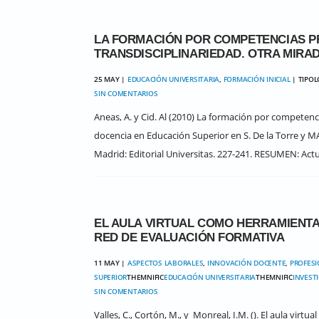
LA FORMACIÓN POR COMPETENCIAS P
TRANSDISCIPLINARIEDAD. OTRA MIRAD
25 MAY |
EDUCACIÓN UNIVERSITARIA
,
FORMACIÓN INICIAL
| TIPO
SIN COMENTARIOS
Aneas, A. y Cid. Al (2010) La formación por competenci
docencia en Educación Superior en S. De la Torre y MA
Madrid: Editorial Universitas. 227-241. RESUMEN: Actu
EL AULA VIRTUAL COMO HERRAMIENTA
RED DE EVALUACIÓN FORMATIVA
11 MAY |
ASPECTOS LABORALES
,
INNOVACIÓN DOCENTE
,
PROFESI
SUPERIOR
THEMNIFIC
EDUCACIÓN UNIVERSITARIA
THEMNIFIC
INVEST
SIN COMENTARIOS
Valles, C., Cortón, M., y Monreal, I.M. (). El aula vir