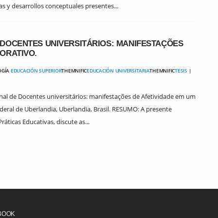
ias y desarrollos conceptuales presentes...
 DOCENTES UNIVERSITÁRIOS: MANIFESTAÇÕES
ORATIVO.
OGÍA
EDUCACIÓN SUPERIOR
THEMNIFIC
EDUCACIÓN UNIVERSITARIA
THEMNIFIC
TESIS
|
ional de Docentes universitários: manifestações de Afetividade em um
deral de Uberlandia, Uberlandia, Brasil. RESUMO: A presente
áticas Educativas, discute as...
BOOK