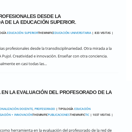
ROFESIONALES DESDE LA
A DE LA EDUCACIÓN SUPERIOR.
LOGÍA
EDUCACIÓN SUPERIOR
THEMNIFIC
EDUCACIÓN UNIVERSITARIA
| 833 VISITAS |
as profesionales desde la transdisciplinariedad. Otra mirada a la
 Pujol. Creatividad e innovación. Enseñar con otra conciencia.
almente en casi todas las...
 EN LA EVALUACIÓN DEL PROFESORADO DE LA
ONALIZACIÓN DOCENTE
,
PROFESORADO
| TIPOLOGÍA
EDUCACIÓN
IGACIÓN + INNOVACIÓN
THEMNIFIC
PUBLICACIONES
THEMNIFIC
TIC
| 1037 VISITAS |
tual como herramienta en la evaluación del profesorado de la red de