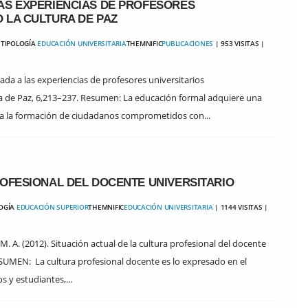
AS EXPERIENCIAS DE PROFESORES
 LA CULTURA DE PAZ
 TIPOLOGÍA
EDUCACIÓN UNIVERSITARIA
THEMNIFIC
PUBLICACIONES
| 953 VISITAS |
da a las experiencias de profesores universitarios
ura de Paz, 6,213–237. Resumen: La educación formal adquiere una
a a la formación de ciudadanos comprometidos con...
ROFESIONAL DEL DOCENTE UNIVERSITARIO
LOGÍA
EDUCACIÓN SUPERIOR
THEMNIFIC
EDUCACIÓN UNIVERSITARIA
| 1144 VISITAS |
, M. A. (2012). Situación actual de la cultura profesional del docente
 RESUMEN: La cultura profesional docente es lo expresado en el
s y estudiantes,...