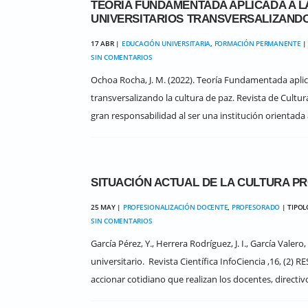
TEORÍA FUNDAMENTADA APLICADA A L
UNIVERSITARIOS TRANSVERSALIZANDO
17 ABR |
EDUCACIÓN UNIVERSITARIA
,
FORMACIÓN PERMANENTE
|
SIN COMENTARIOS
Ochoa Rocha, J. M. (2022). Teoría Fundamentada aplica
transversalizando la cultura de paz. Revista de Cult
gran responsabilidad al ser una institución orientad
SITUACIÓN ACTUAL DE LA CULTURA P
25 MAY |
PROFESIONALIZACIÓN DOCENTE
,
PROFESORADO
| TIPO
SIN COMENTARIOS
García Pérez, Y., Herrera Rodríguez, J. I., García Valero
universitario. Revista Científica InfoCiencia ,16, (2)
accionar cotidiano que realizan los docentes, directivo