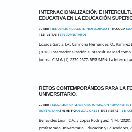
INTERNACIONALIZACIÓN E INTERCULT
EDUCATIVA EN LA EDUCACIÓN SUPERI
30 ABR |
INNOVACIÓN DOCENTE
,
PROFESORADO
| TIPOLOGÍA
EDU
1321 VISITAS |
SIN COMENTARIOS
Lozada García, J.A., Carmona Hernández, O., Ramírez Be
(2018). Internacionalización e Interculturalidad como
Journal CIM 6, (1). 2370-2377. RESUMEN: La intercultur
RETOS CONTEMPORÁNEOS PARA LA F
UNIVERSITARIO.
20 ABR |
EDUCACIÓN UNIVERSITARIA
,
FORMACIÓN PERMANENTE
|
UNIVERSITARIA
THEMNIFIC
PUBLICACIONES
| 1078 VISITAS |
SIN C
Benavides León, C.A., y López Rodríguez, N.M. (2020
profesorado universitario. Educación y Educadores, 