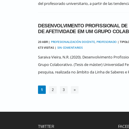
del profesorado universitario, a partir de las tendenc
DESENVOLVIMENTO PROFISSIONAL DE
DE AFETIVIDADE EM UM GRUPO COLAB
20 ABR |
PROFESIONALIZACIÓN DOCENTE
,
PROFESORADO
| TIPOL
673 VISITAS |
SIN COMENTARIOS
Saraiva Vieira, N.R. (2020). Desenvolvimento Profiss
Grupo Colaborativo. (Tesis de máster) Universidad Fe
pesquisa, realizada no âmbito da Linha de Saberes e Pr
1
2
3
»
TWITTER
FACE