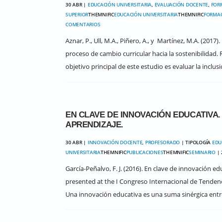
30 ABR |
EDUCACIÓN UNIVERSITARIA
,
EVALUACIÓN DOCENTE
,
FOR
SUPERIOR
THEMNIFIC
EDUCACIÓN UNIVERSITARIA
THEMNIFIC
FORMAC
COMENTARIOS
Aznar, P., Ull, M.A., Piñero, A., y Martínez, M.A. (201
proceso de cambio curricular hacia la sostenibilidad
objetivo principal de este estudio es evaluar la inclus
EN CLAVE DE INNOVACIÓN EDUCATIVA
APRENDIZAJE.
30 ABR |
INNOVACIÓN DOCENTE
,
PROFESORADO
| TIPOLOGÍA
EDU
UNIVERSITARIA
THEMNIFIC
PUBLICACIONES
THEMNIFIC
SEMINARIO
| 
García-Peñalvo, F. J. (2016). En clave de innovación 
presented at the I Congreso Internacional de Tenden
Una innovación educativa es una suma sinérgica entre 