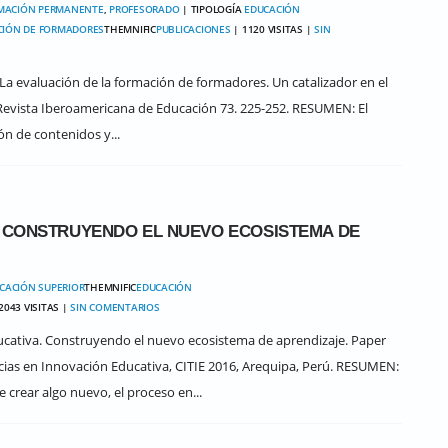
MACIÓN PERMANENTE
,
PROFESORADO
| TIPOLOGÍA
EDUCACIÓN
IÓN DE FORMADORES
THEMNIFIC
PUBLICACIONES
| 1120 VISITAS |
SIN
7). La evaluación de la formación de formadores. Un catalizador en el
. Revista Iberoamericana de Educación 73. 225-252. RESUMEN: El
ión de contenidos y...
. CONSTRUYENDO EL NUEVO ECOSISTEMA DE
CACIÓN SUPERIOR
THEMNIFIC
EDUCACIÓN
2043 VISITAS |
SIN COMENTARIOS
educativa. Construyendo el nuevo ecosistema de aprendizaje. Paper
cias en Innovación Educativa, CITIE 2016, Arequipa, Perú. RESUMEN:
crear algo nuevo, el proceso en...