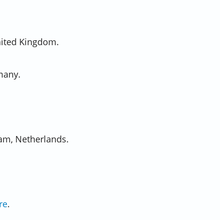
nited Kingdom.
many.
am, Netherlands.
re
.