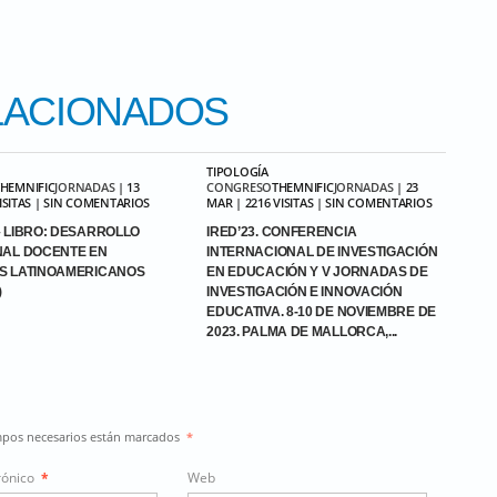
ACIONADOS
TIPOLOGÍA
THEMNIFIC
JORNADAS
| 13
CONGRESO
THEMNIFIC
JORNADAS
| 23
VISITAS | SIN COMENTARIOS
MAR | 2216 VISITAS | SIN COMENTARIOS
 LIBRO: DESARROLLO
IRED’23. CONFERENCIA
NAL DOCENTE EN
INTERNACIONAL DE INVESTIGACIÓN
S LATINOAMERICANOS
EN EDUCACIÓN Y V JORNADAS DE
)
INVESTIGACIÓN E INNOVACIÓN
EDUCATIVA. 8-10 DE NOVIEMBRE DE
2023. PALMA DE MALLORCA,...
ampos necesarios están marcados
*
rónico
*
Web