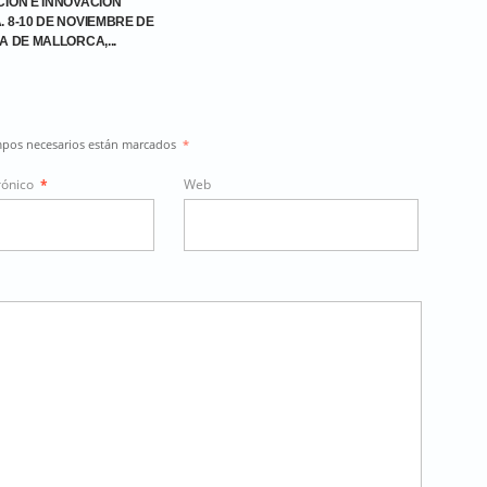
CIÓN E INNOVACIÓN
. 8-10 DE NOVIEMBRE DE
A DE MALLORCA,...
ampos necesarios están marcados
*
rónico
*
Web