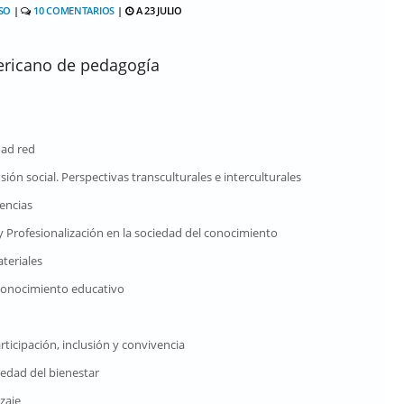
SO
|
10 COMENTARIOS
|
A 23 JULIO
ericano de pedagogía
dad red
usión social. Perspectivas transculturales e interculturales
tencias
 y Profesionalización en la sociedad del conocimiento
teriales
 conocimiento educativo
icipación, inclusión y convivencia
iedad del bienestar
zaje