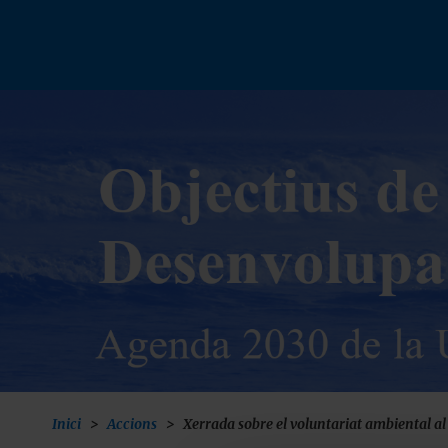
Vés
al
contingut
Inici
Accions
Xerrada sobre el voluntariat ambiental al