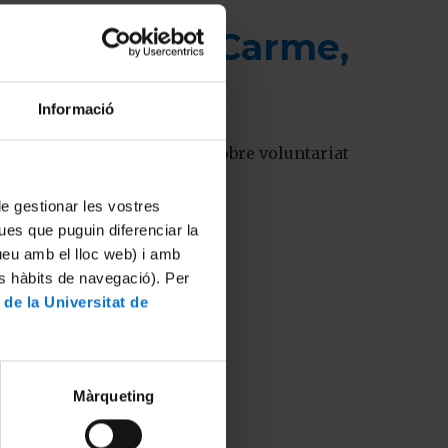
tre Cívic el Carme,
Informació
 ha organitzat una xerrada sobre voluntariat
 de gestionar les vostres
ues que puguin diferenciar la
tueu amb el lloc web) i amb
es hàbits de navegació). Per
 de la Universitat de
Màrqueting