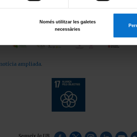
Només utilitzar les galetes
Perm
necessàries
notícia ampliada
.
Segueix la UB