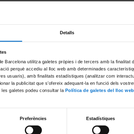
ntariat ambiental al Cen
Detalls
la Xarxa per a la Conservació de la Natura i el GEPEC-EdC
etes
de Barcelona utilitza galetes pròpies i de tercers amb la finalitat
mació perquè accediu al lloc web amb determinades característiq
tres usuaris), amb finalitats estadístiques (analitzar com interac
ionar la publicitat que s’ofereix adequant-la en funció dels vostr
 les galetes podeu consultar la
Política de galetes del lloc web
Preferències
Estadístiques