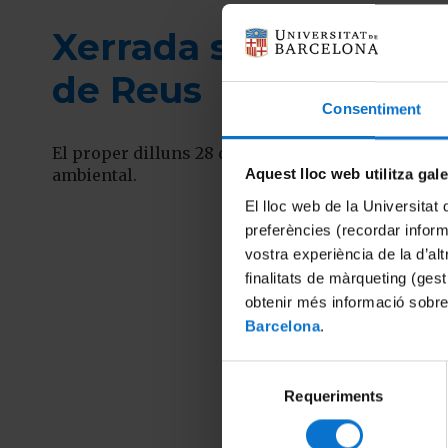
Fil
d'ariadna
Xerrada sobre el volu
de Reus
Consentiment
El proper dilluns 28 d’octubre, de 18.30h a 20h, 
ambiental.
Aquest lloc web utilitza gal
El lloc web de la Universitat 
preferències (recordar infor
vostra experiència de la d’al
finalitats de màrqueting (gest
obtenir més informació sobre
Barcelona
.
Selecció
Requeriments
de
consentiment