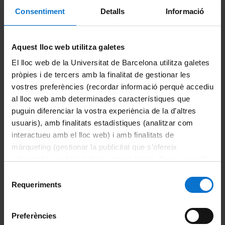
assolir la seguretat
Consentiment
Detalls
Informació
alimentària i la
millora de la nutrició,
Aquest lloc web utilitza galetes
i promoure
El lloc web de la Universitat de Barcelona utilitza galetes
l’agricultura
pròpies i de tercers amb la finalitat de gestionar les
vostres preferències (recordar informació perquè accediu
sostenible
al lloc web amb determinades característiques que
puguin diferenciar la vostra experiència de la d’altres
usuaris), amb finalitats estadístiques (analitzar com
interactueu amb el lloc web) i amb finalitats de
màrqueting (gestionar la publicitat que s’ofereix
adequant-la en funció dels vostres hàbits de navegació).
Per obtenir més informació sobre les galetes podeu
Selecció
consultar la
Política de galetes del lloc web de la
Requeriments
de
Universitat de Barcelona
.
consentiment
Preferències