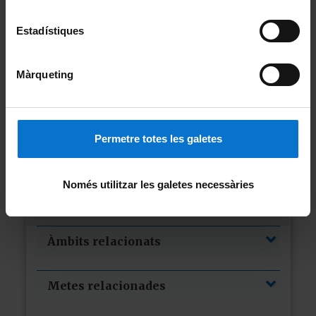
L’any 2015 va començar a
Estadístiques
augmentar lentament el nombre de
persones que passaven gana
Màrqueting
(mesurat per la prevalença de la
desnutrició). Les estimacions
actuals indiquen que al voltant de
690 milions de persones
patien fam, és a dir, el 8,9 % de la
Permetre totes les galetes
població mundial, i aquest
percentatge equival a uns
Només utilitzar les galetes necessàries
deu milions de persones en un any
i seixanta milions en cinc anys.
Àmbits relacionats
Metes relacionades