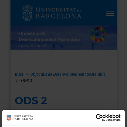
Vés
al
contingut
Inici
Objectius de Desenvolupament Sostenible
Fil
ODS 2
d'ariadna
ODS 2
Posar fi a la fam,